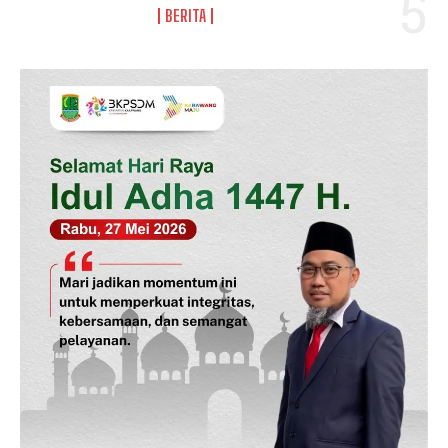
BERITA
SUBSCRIBE NOW
Company
Disclaimer
Kontak Kami
Redaksi
Pedoman Media Siber
Tentang Kami
Indeks Berita