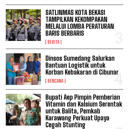
SATLINMAS KOTA BEKASI
TAMPILKAN KEKOMPAKAN
MELALUI LOMBA PERATURAN
BARIS BERBARIS
BERITA
Dinsos Sumedang Salurkan
Bantuan Logistik untuk
News Week
Korban Kebakaran di Cibunar
Magazine PRO
BENCANA
Bupati Aep Pimpin Pemberian
Vitamin dan Kalsium Serentak
untuk Balita, Pemkab
Karawang Perkuat Upaya
Cegah Stunting