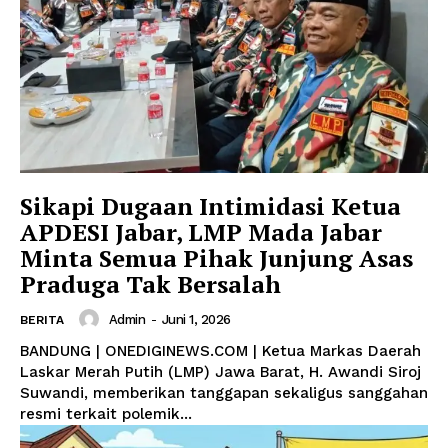
Sikapi Dugaan Intimidasi Ketua
APDESI Jabar, LMP Mada Jabar
Minta Semua Pihak Junjung Asas
Praduga Tak Bersalah
News Week
Admin
-
Juni 1, 2026
BERITA
Magazine PRO
​BANDUNG | ONEDIGINEWS.COM | Ketua Markas Daerah
Laskar Merah Putih (LMP) Jawa Barat, H. Awandi Siroj
Suwandi, memberikan tanggapan sekaligus sanggahan
resmi terkait polemik...