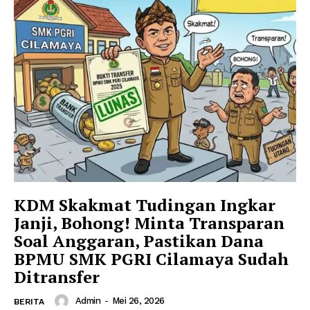
SUBSCRIBE NOW
Company
KDM Skakmat Tudingan Ingkar
Janji, Bohong! Minta Transparan
Disclaimer
Soal Anggaran, Pastikan Dana
Kontak Kami
BPMU SMK PGRI Cilamaya Sudah
Redaksi
Ditransfer
Pedoman Media Siber
Admin
-
Mei 26, 2026
BERITA
Tentang Kami