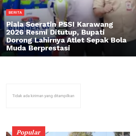
BERITA
Piala Soeratin PSSI Karawang
2026 Resmi Ditutup, Bupati
Dorong Lahirnya Atlet Sepak Bola
Muda Berprestasi
SUBSCRIBE NOW
Company
Disclaimer
Tidak ada kiriman yang ditampilkan
Kontak Kami
Redaksi
Pedoman Media Siber
Tentang Kami
Popular