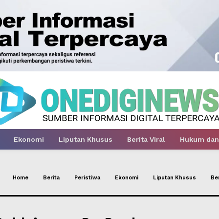
Ekonomi
Liputan Khusus
Berita Viral
Hukum dan 
Week
Home
Berita
Peristiwa
Ekonomi
Liputan Khusus
Ber
e PRO
Company