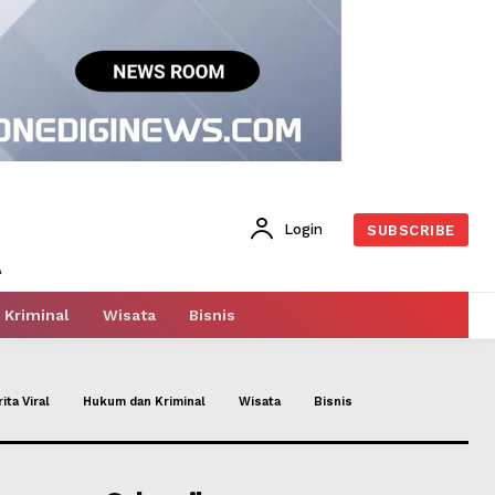
Login
SUBSCRIBE
Kriminal
Wisata
Bisnis
ita Viral
Hukum dan Kriminal
Wisata
Bisnis