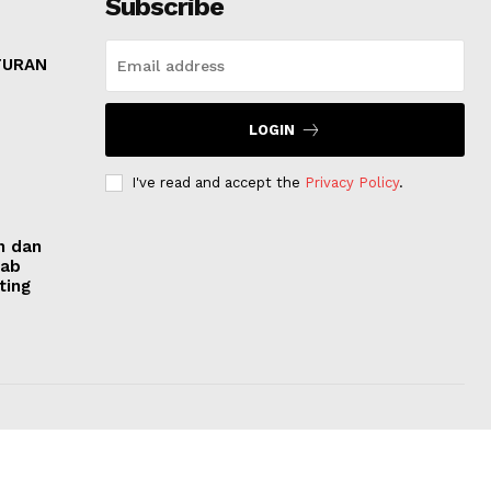
Subscribe
N
TURAN
LOGIN
I've read and accept the
Privacy Policy
.
n dan
kab
ting