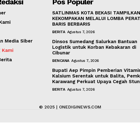
Redaksi
Pos Populer
Disclaimer
mer
SATLINMAS KOTA BEKASI TAMPILKA
Kontak Kami
KEKOMPAKAN MELALUI LOMBA PERA
Kami
Redaksi
BARIS BERBARIS
Pedoman Media Siber
BERITA
Agustus 7, 2026
 Media Siber
Dinsos Sumedang Salurkan Bantuan
Tentang Kami
Logistik untuk Korban Kebakaran di
 Kami
Indeks Berita
Cibunar
erita
BENCANA
Agustus 7, 2026
E NOW
Bupati Aep Pimpin Pemberian Vitami
Kalsium Serentak untuk Balita, Pem
Karawang Perkuat Upaya Cegah Stun
BERITA
Agustus 7, 2026
© 2025 | ONEDIGINEWS.COM