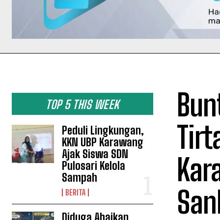
Bunt
TOP 5 THIS WEEK
Tirt
Peduli Lingkungan,
KKN UBP Karawang
Ajak Siswa SDN
Kar
Pulosari Kelola
Sampah
San
BERITA
Diduga Abaikan