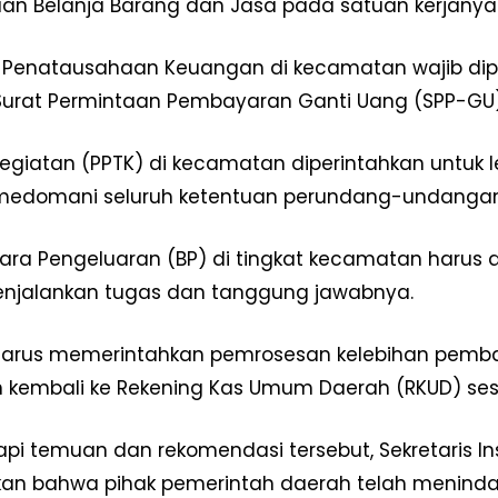
an Belanja Barang dan Jasa pada satuan kerjanya
Redaksi
Pedoman Media Siber
t Penatausahaan Keuangan di kecamatan wajib dip
Tentang Kami
i Surat Permintaan Pembayaran Ganti Uang (SPP-GU)
Indeks Berita
 Kegiatan (PPTK) di kecamatan diperintahkan untu
E NOW
medomani seluruh ketentuan perundang-undangan 
ara Pengeluaran (BP) di tingkat kecamatan harus 
njalankan tugas dan tanggung jawabnya.
 harus memerintahkan pemrosesan kelebihan pemba
n kembali ke Rekening Kas Umum Daerah (RKUD) ses
i temuan dan rekomendasi tersebut, Sekretaris In
n bahwa pihak pemerintah daerah telah menindakl