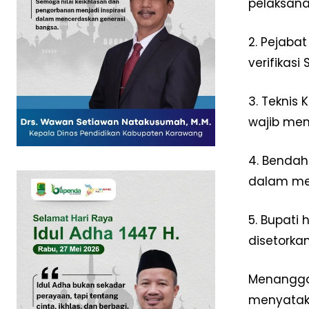
pelaksana
2. Pejaba
verifikas
3. Teknis
SUBSCRIB
wajib me
4. Bendah
dalam me
5. Bupati
disetorka
Menanggap
menyataka