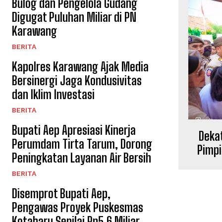
Bulog dan Pengelola Gudang
Digugat Puluhan Miliar di PN
Karawang
BERITA
Kapolres Karawang Ajak Media
Bersinergi Jaga Kondusivitas
dan Iklim Investasi
BERITA
Bupati Aep Apresiasi Kinerja
Dekat
Perumdam Tirta Tarum, Dorong
Pimp
Peningkatan Layanan Air Bersih
BERITA
Disemprot Bupati Aep,
Pengawas Proyek Puskesmas
Kotabaru Senilai Rp5,6 Miliar