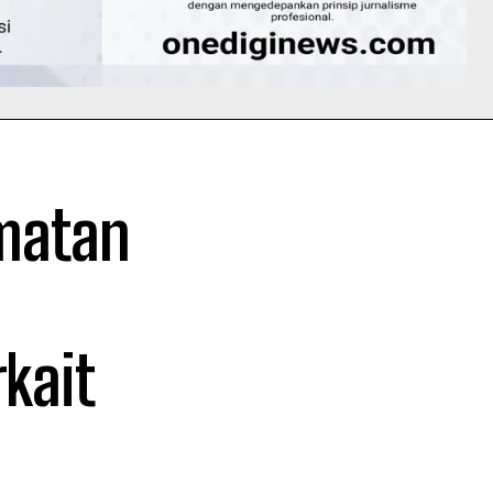
amatan
kait