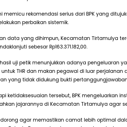
i memicu rekomendasi serius dari BPK yang dituj
lakukan perbaikan sistemik.
an data yang dihimpun, Kecamatan Tirtamulya ter
ndaklanjuti sebesar Rp163.371.182,00.
u, hasil uji petik menunjukkan adanya pengeluaran 
untuk THR dan makan pegawai di luar perjalanan di
an yang tidak didukung bukti pertanggungjawaban y
Week
e PRO
i ketidaksesuaian tersebut, BPK mengeluarkan ins
Company
hkan jajarannya di Kecamatan Tirtamulya agar se
Disclaimer
 didorong agar memastikan camat lebih optimal 
Kontak Kami