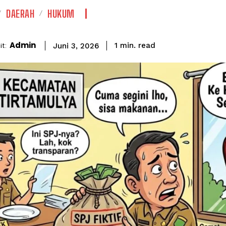
DAERAH
HUKUM
Admin
read
t:
1
min.
Juni 3, 2026