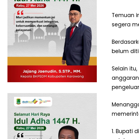
Temuan in
segera me
Berdasark
belum diti
Selain it
anggaran 
pengeluar
News 
Magazin
Menanggap
memerinta
1. Bupati