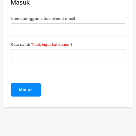
Masuk
Nama pengguna atau alamat email
Week
Kata sandi
Tidak ingat kata sandi?
e PRO
Company
Disclaimer
Kontak Kami
Masuk
Redaksi
Pedoman Media Siber
Tentang Kami
Indeks Berita
E NOW