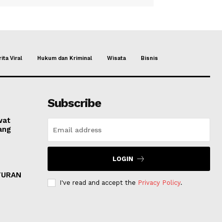
ita Viral
Hukum dan Kriminal
Wisata
Bisnis
Subscribe
wat
ang
LOGIN
N
TURAN
I've read and accept the
Privacy Policy
.