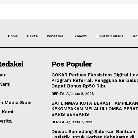
Home
Berita
Peristiwa
Ekonomi
Liputan Khusus
Ber
Redaksi
Pos Populer
mer
GOKAR Perluas Ekosistem Digital Le
Program Referral, Pengguna Berpelu
Kami
Dapat Bonus Rp50 Ribu
BERITA
Agustus 8, 2026
 Media Siber
SATLINMAS KOTA BEKASI TAMPILKA
KEKOMPAKAN MELALUI LOMBA PERA
 Kami
BARIS BERBARIS
erita
BERITA
Agustus 7, 2026
Dinsos Sumedang Salurkan Bantuan
Logistik untuk Korban Kebakaran di