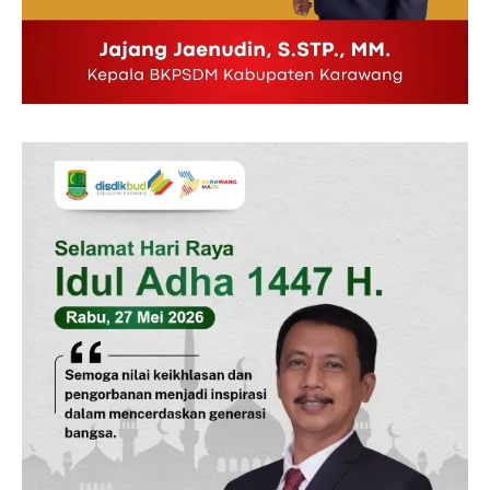
SUBSCRIBE NOW
Company
Disclaimer
Kontak Kami
Redaksi
Pedoman Media Siber
Tentang Kami
Indeks Berita