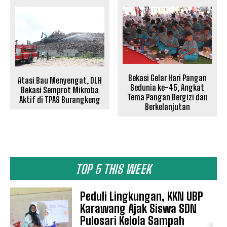
SUBSCRIBE NOW
Bekasi Gelar Hari Pangan
Atasi Bau Menyengat, DLH
Sedunia ke-45, Angkat
Bekasi Semprot Mikroba
Tema Pangan Bergizi dan
Aktif di TPAS Burangkeng
Berkelanjutan
Company
Disclaimer
TOP 5 THIS WEEK
Kontak Kami
Redaksi
Peduli Lingkungan, KKN UBP
Pedoman Media Siber
Karawang Ajak Siswa SDN
Tentang Kami
Pulosari Kelola Sampah