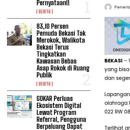
Pernyataan!!
Penerbi
BERITA
83,10 Persen
Pemuda Bekasi Tak
Merokok, Walikota
Bekasi Terus
Tingkatkan
Kawasan Bebas
BEKASI
– 
Asap Rokok di Ruang
yang bisa
Publik
dan segen
BERITA
Lapangan 
GOKAR Perluas
olahraga F
Ekosistem Digital
022 RW 08
Lewat Program
Referral, Pengguna
Berpeluang Dapat
Terlihat 