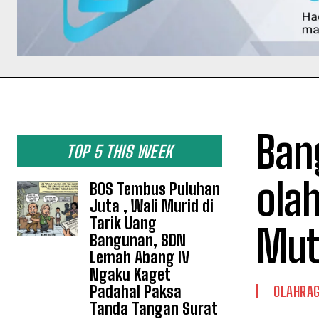
Ban
TOP 5 THIS WEEK
olah
BOS Tembus Puluhan
Juta , Wali Murid di
Tarik Uang
Mut
Bangunan, SDN
Lemah Abang IV
Ngaku Kaget
Padahal Paksa
OLAHRA
Tanda Tangan Surat