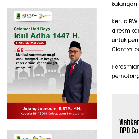
kalangan 
Ketua RW 
diresmika
untuk pem
Ciantra. 
Peresmian
pemotong
News 
Magazin
Mahkama
DPD Go