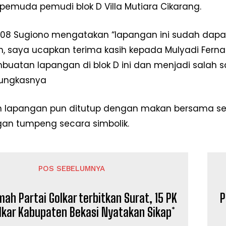
pemuda pemudi blok D Villa Mutiara Cikarang.
08 Sugiono mengatakan “lapangan ini sudah dapat
n, saya ucapkan terima kasih kepada Mulyadi Fern
buatan lapangan di blok D ini dan menjadi salah 
pungkasnya
 lapangan pun ditutup dengan makan bersama set
an tumpeng secara simbolik.
Week
e PRO
POS SEBELUMNYA
Company
h Partai Golkar terbitkan Surat, 15 PK
P
Disclaimer
lkar Kabupaten Bekasi Nyatakan Sikap*
Kontak Kami