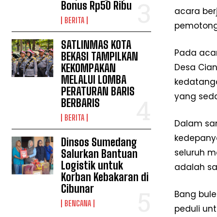
Bonus Rp50 Ribu
acara ber
BERITA
pemotonga
SATLINMAS KOTA
Pada acar
BEKASI TAMPILKAN
KEKOMPAKAN
Desa Cian
MELALUI LOMBA
kedatanga
PERATURAN BARIS
yang seda
BERBARIS
BERITA
Dalam sam
kedepany
Dinsos Sumedang
seluruh m
Salurkan Bantuan
Logistik untuk
adalah sa
Korban Kebakaran di
Cibunar
Bang bule
BENCANA
peduli un