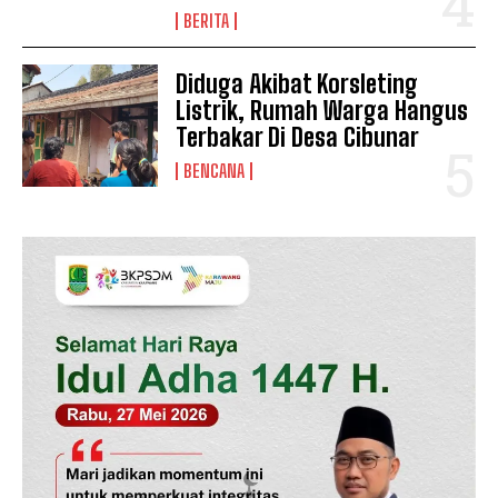
BERITA
News Week
Magazine PRO
Diduga Akibat Korsleting
Listrik, Rumah Warga Hangus
Terbakar Di Desa Cibunar
BENCANA
SUBSCRIBE NOW
Company