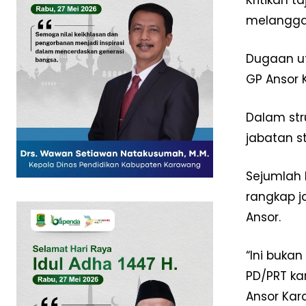
Kritikan 
melanggar
Dugaan ut
GP Ansor
SUBSCRIB
Dalam str
jabatan s
Sejumlah 
rangkap j
Ansor.
“Ini bukan
PD/PRT ka
Ansor Ka