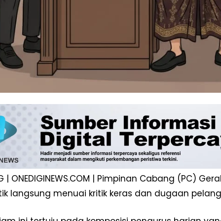
Week
e PRO
Company
 | ONEDIGINEWS.COM | Pimpinan Cabang (PC) Gera
ntik langsung menuai kritik keras dan dugaan pelang
Disclaimer
Kontak Kami