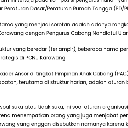
tajam ini tertuju pada komposisi pengurus harian ya
Redaksi
 Peraturan Dasar/Peraturan Rumah Tangga (PD/PRT
Pedoman Media Siber
Tentang Kami
ama yang menjadi sorotan adalah adanya rangkap 
Indeks Berita
 Karawang dengan Pengurus Cabang Nahdlatul Ula
E NOW
uktur yang beredar (terlampir), beberapa nama pe
trategis di PCNU Karawang.
kader Ansor di tingkat Pimpinan Anak Cabang (P
abatan, terutama di struktur harian, adalah atura
 soal suka atau tidak suka, ini soal aturan organis
rena menempatkan orang yang juga menjabat pengur
rawang yang enggan disebutkan namanya karena k