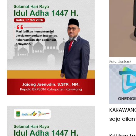
Foto: Ilustrasi
News 
Magazin
KARAWANG
saja dila