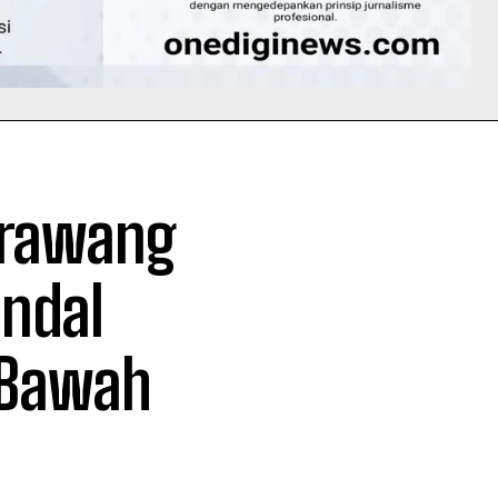
Karawang
ndal
 Bawah