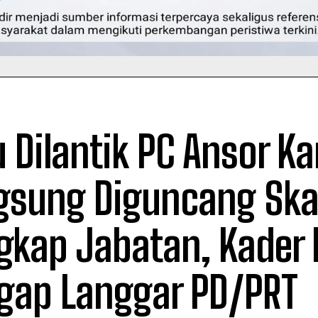
u Dilantik PC Ansor 
gsung Diguncang Ska
gkap Jabatan, Kader
gap Langgar PD/PRT