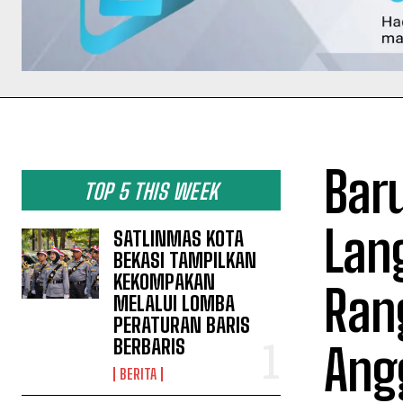
Bar
TOP 5 THIS WEEK
Lan
SATLINMAS KOTA
BEKASI TAMPILKAN
KEKOMPAKAN
Ran
MELALUI LOMBA
PERATURAN BARIS
BERBARIS
Ang
BERITA