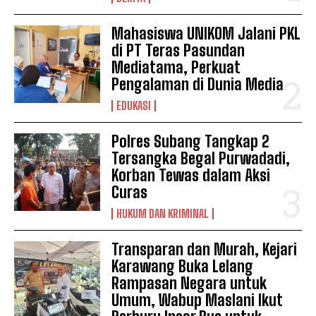
Mahasiswa UNIKOM Jalani PKL
di PT Teras Pasundan
Mediatama, Perkuat
Pengalaman di Dunia Media
EDUKASI
Polres Subang Tangkap 2
Tersangka Begal Purwadadi,
Korban Tewas dalam Aksi
Curas
HUKUM DAN KRIMINAL
Transparan dan Murah, Kejari
Karawang Buka Lelang
Rampasan Negara untuk
News Week
Umum, Wabup Maslani Ikut
Magazine PRO