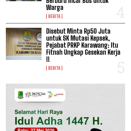
Berburu Incar Bus untuk
Warga
BERITA
Disebut Minta Rp50 Juta
untuk SK Mutasi Kepsek,
Pejabat PRKP Karawang: Itu
Fitnah Ungkap Gesekan Kerja
!!
BERITA
SUBSCRIBE NOW
Company
Disclaimer
Kontak Kami