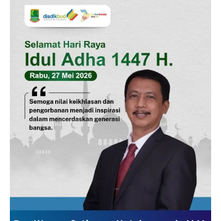
SUBSCRIBE NOW
Company
Disclaimer
Kontak Kami
Redaksi
Pedoman Media Siber
Tentang Kami