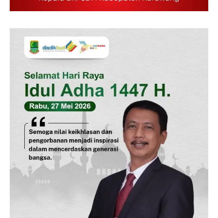
SUBSCRIBE NOW
Company
Disclaimer
Kontak Kami
Redaksi
Pedoman Media Siber
Tentang Kami
Indeks Berita