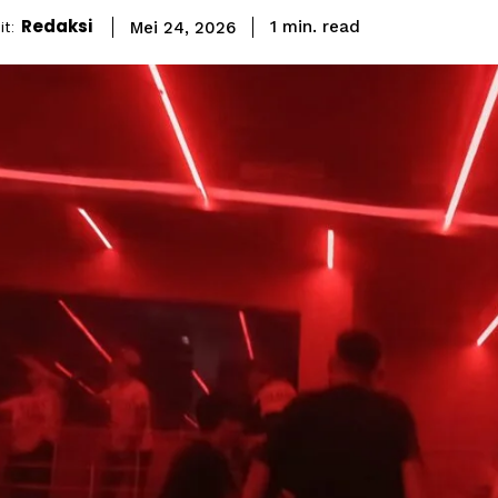
Redaksi
read
t:
1
min.
Mei 24, 2026