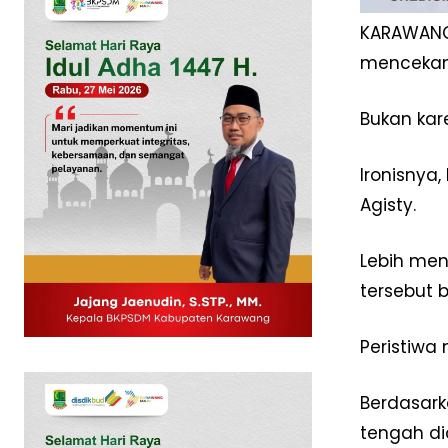
KARAWANG
menceka
Bukan kar
Ironisnya
Agisty.
Lebih men
tersebut 
News 
Magazin
Peristiwa 
Berdasark
tengah di