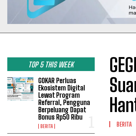
GEG
TOP 5 THIS WEEK
Sua
GOKAR Perluas
Ekosistem Digital
Lewat Program
Han
Referral, Pengguna
Berpeluang Dapat
Bonus Rp50 Ribu
BERITA
BERITA