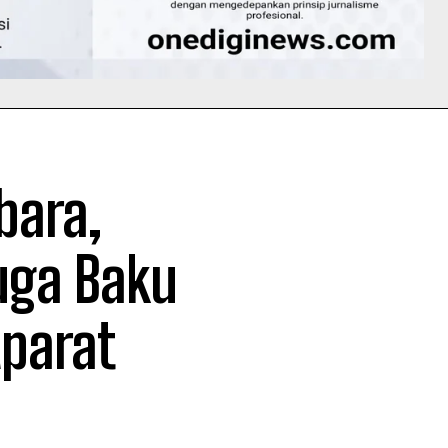
bara,
uga Baku
parat