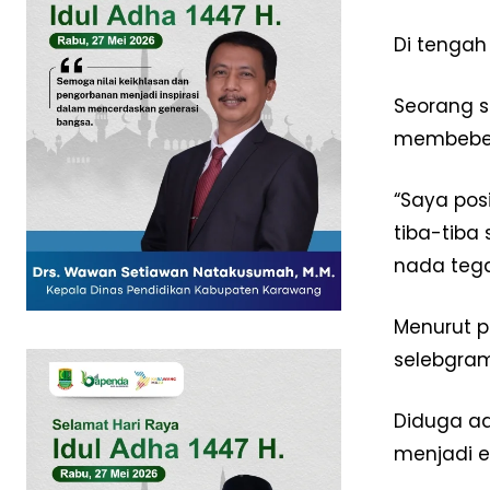
Di tengah
Seorang s
membeber
SUBSCRIB
“Saya pos
tiba-tiba
nada teg
Menurut p
selebgram
Diduga ad
menjadi e