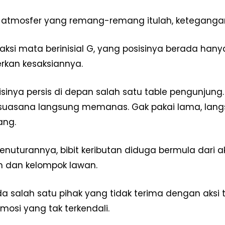
Redaksi
 atmosfer yang remang-remang itulah, ketegangan
Pedoman Media Siber
Tentang Kami
aksi mata berinisial G, yang posisinya berada hany
Indeks Berita
kan kesaksiannya.
E NOW
isinya persis di depan salah satu table pengunjun
 suasana langsung memanas. Gak pakai lama, lang
ang.
enuturannya, bibit keributan diduga bermula dari a
 dan kelompok lawan.
a salah satu pihak yang tidak terima dengan aksi
mosi yang tak terkendali.