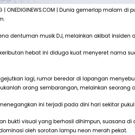
 | ONEDIGINEWS.COM | Dunia gemerlap malam di 
m.
ena dentuman musik DJ, melainkan akibat insiden 
, keributan hebat ini diduga kuat menyeret nama s
gejutkan lagi, rumor beredar di lapangan menye
bukanlah orang sembarangan, melainkan seorang 
Week
e PRO
Company
menegangkan ini terjadi pada dini hari sekitar puku
Disclaimer
an bukti visual yang berhasil dihimpun, suasana di
Kontak Kami
dominasi oleh sorotan lampu neon merah pekat.