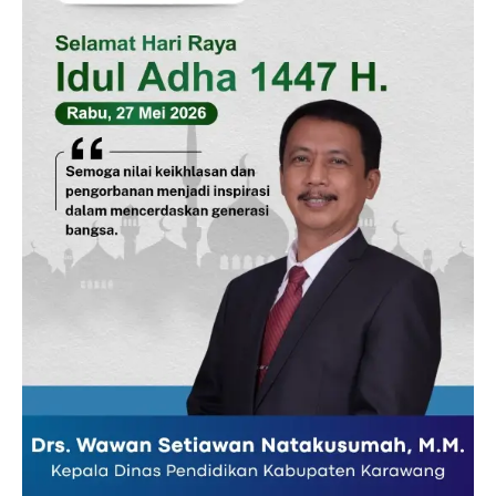
Company
Disclaimer
Kontak Kami
Redaksi
Pedoman Media Siber
Tentang Kami
Indeks Berita