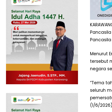
KARAWANG 
Pancasil
Pancasila
Menurut E
tersebut 
negara se
News 
Magazin
“Tema tah
seluruh m
pemersatu
(1/6/2026)