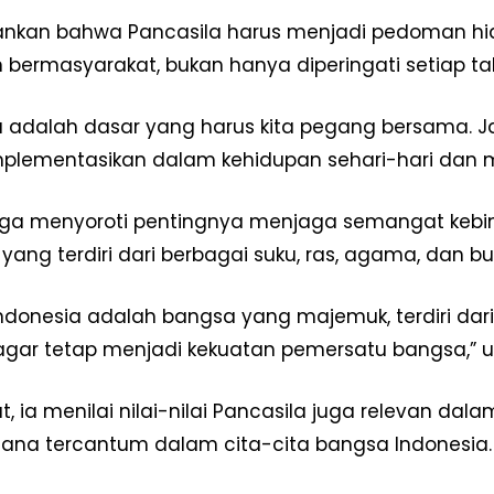
Redaksi
nkan bahwa Pancasila harus menjadi pedoman hid
Pedoman Media Siber
 bermasyarakat, bukan hanya diperingati setiap ta
Tentang Kami
Indeks Berita
a adalah dasar yang harus kita pegang bersama. J
mplementasikan dalam kehidupan sehari-hari dan m
E NOW
ga menyoroti pentingnya menjaga semangat kebin
 yang terdiri dari berbagai suku, ras, agama, dan b
ndonesia adalah bangsa yang majemuk, terdiri dari 
 agar tetap menjadi kekuatan pemersatu bangsa,” 
jut, ia menilai nilai-nilai Pancasila juga relevan
na tercantum dalam cita-cita bangsa Indonesia.