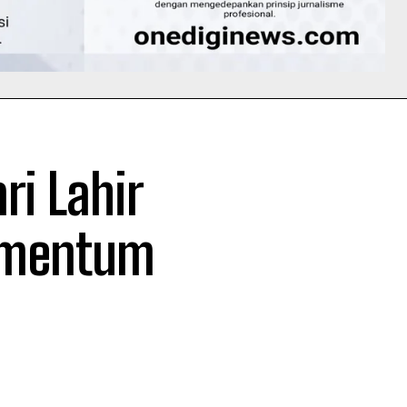
i Lahir
omentum