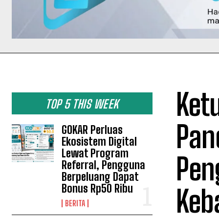
Ket
TOP 5 THIS WEEK
Pan
GOKAR Perluas
Ekosistem Digital
Lewat Program
Pen
Referral, Pengguna
Berpeluang Dapat
Bonus Rp50 Ribu
Keb
BERITA