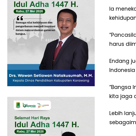
la meneka
kehidupan
“Pancasil
harus dii
SUBSCRIB
Endang ju
Indonesia
“Bangsa I
kita jaga
Lebih lan
sebagaima