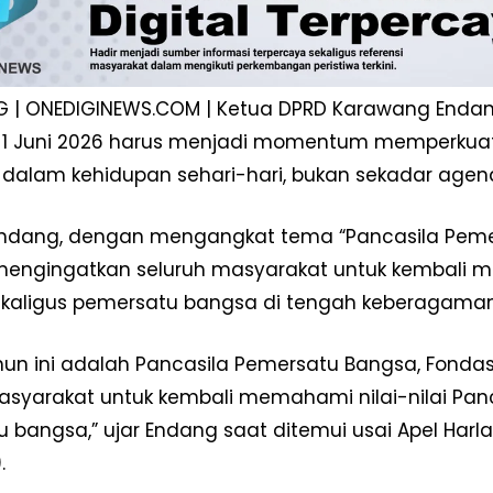
| ONEDIGINEWS.COM | Ketua DPRD Karawang Endang
a 1 Juni 2026 harus menjadi momentum memperkua
 dalam kehidupan sehari-hari, bukan sekadar agen
ndang, dengan mengangkat tema “Pancasila Peme
mengingatkan seluruh masyarakat untuk kembali 
kaligus pemersatu bangsa di tengah keberagaman
Week
e PRO
un ini adalah Pancasila Pemersatu Bangsa, Fondas
Company
asyarakat untuk kembali memahami nilai-nilai Pa
 bangsa,” ujar Endang saat ditemui usai Apel Harl
Disclaimer
.
Kontak Kami