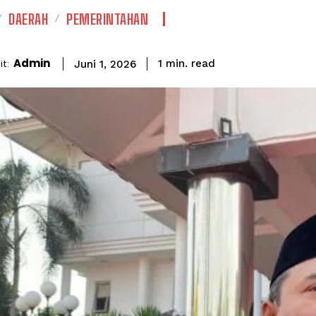
DAERAH
PEMERINTAHAN
Admin
read
t:
1
min.
Juni 1, 2026