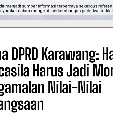
ua DPRD Karawang: Har
casila Harus Jadi M
gamalan Nilai-Nilai
angsaan