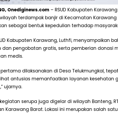
, Onediginews.com
– RSUD Kabupaten Karawang m
wilayah terdampak banjir di Kecamatan Karawang Ba
kan sebagai bentuk kepedulian terhadap masyarak
D Kabupaten Karawang, Luthfi, menyampaikan bahw
 dan pengobatan gratis, serta pemberian donasi
an medis.
 pertama dilaksanakan di Desa Telukmungkal, tepat
Week
lihat antusias memanfaatkan layanan kesehatan g
e PRO
” ujarnya.
Company
, kegiatan serupa juga digelar di wilayah Banteng, 
Disclaimer
 Karawang Barat. Lokasi ini merupakan salah sat
Kontak Kami