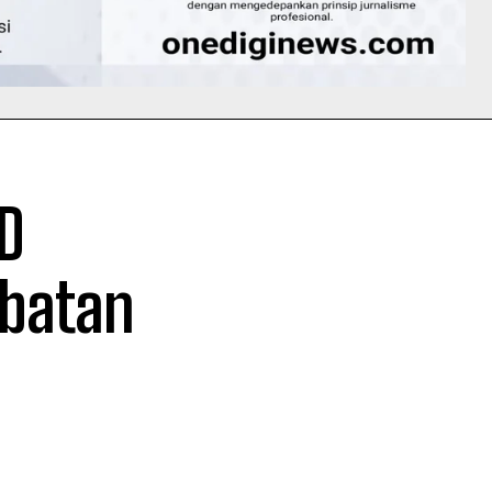
UD
obatan