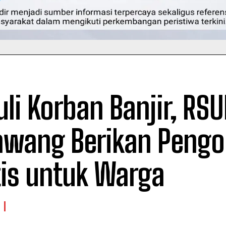
li Korban Banjir, RS
awang Berikan Peng
tis untuk Warga