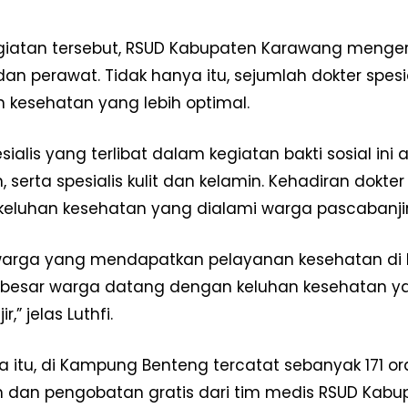
Redaksi
Pedoman Media Siber
iatan tersebut, RSUD Kabupaten Karawang mengera
Tentang Kami
dan perawat. Tidak hanya itu, sejumlah dokter spes
Indeks Berita
 kesehatan yang lebih optimal.
E NOW
sialis yang terlibat dalam kegiatan bakti sosial ini 
 serta spesialis kulit dan kelamin. Kehadiran dokte
keluhan kesehatan yang dialami warga pascabanjir
warga yang mendapatkan pelayanan kesehatan di 
besar warga datang dengan keluhan kesehatan yan
,” jelas Luthfi.
 itu, di Kampung Benteng tercatat sebanyak 171
 dan pengobatan gratis dari tim medis RSUD Kabu