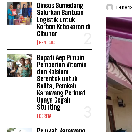
Dinsos Sumedang
Penerbi
Salurkan Bantuan
Logistik untuk
Korban Kebakaran di
Cibunar
BENCANA
Bupati Aep Pimpin
Pemberian Vitamin
dan Kalsium
Serentak untuk
Balita, Pemkab
Karawang Perkuat
Upaya Cegah
Stunting
BERITA
Pemkab Karawang