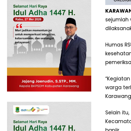
KARAWANG
sejumlah 
dilaksana
Humas RSU
kesehatan
pemeriksa
“Kegiatan
News 
warga ter
Magazin
Karawang,
Selain itu
Kecamatan
banjir.