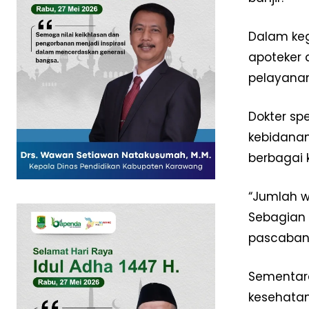
Dalam keg
apoteker 
pelayanan
SUBSCRIB
Dokter spe
kebidanan,
berbagai 
“Jumlah 
Sebagian 
pascabanjir
Sementara
kesehatan