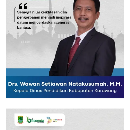
Company
Disclaimer
Kontak Kami
Redaksi
Pedoman Media Siber
Tentang Kami
Indeks Berita