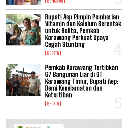
BENCANA
Bupati Aep Pimpin Pemberian
Vitamin dan Kalsium Serentak
untuk Balita, Pemkab
Karawang Perkuat Upaya
Cegah Stunting
News Week
Magazine PRO
BERITA
Pemkab Karawang Tertibkan
67 Bangunan Liar di GT
Karawang Timur, Bupati Aep:
Demi Keselamatan dan
Ketertiban
BERITA