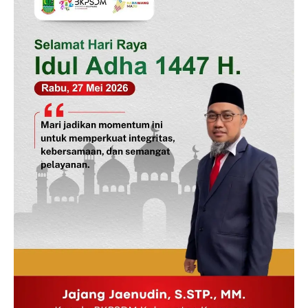
SUBSCRIBE NOW
Company
Disclaimer
Kontak Kami
Redaksi
Pedoman Media Siber
Tentang Kami
Indeks Berita