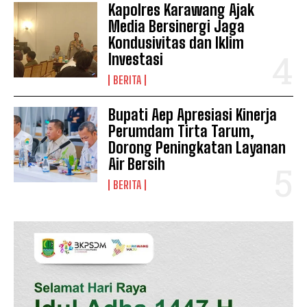
Kapolres Karawang Ajak
Media Bersinergi Jaga
Kondusivitas dan Iklim
Investasi
News Week
Magazine PRO
BERITA
Bupati Aep Apresiasi Kinerja
Perumdam Tirta Tarum,
Dorong Peningkatan Layanan
Air Bersih
BERITA
SUBSCRIBE NOW