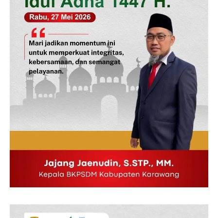
Company
Disclaimer
Kontak Kami
Redaksi
Pedoman Media Siber
Tentang Kami
Indeks Berita