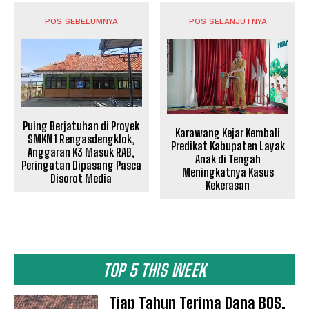
POS SEBELUMNYA
POS SELANJUTNYA
Puing Berjatuhan di Proyek
Karawang Kejar Kembali
SMKN 1 Rengasdengklok,
Predikat Kabupaten Layak
Anggaran K3 Masuk RAB,
Anak di Tengah
Peringatan Dipasang Pasca
Meningkatnya Kasus
Disorot Media
Kekerasan
TOP 5 THIS WEEK
Tiap Tahun Terima Dana BOS,