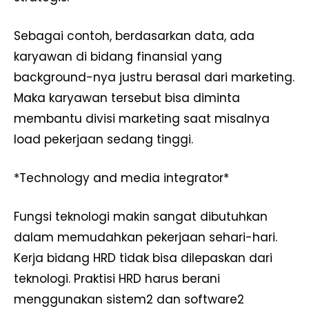
SUBSCRIBE NOW
Sebagai contoh, berdasarkan data, ada
karyawan di bidang finansial yang
Company
background-nya justru berasal dari marketing.
Maka karyawan tersebut bisa diminta
Disclaimer
membantu divisi marketing saat misalnya
Kontak Kami
load pekerjaan sedang tinggi.
Redaksi
Pedoman Media Siber
*Technology and media integrator*
Tentang Kami
Indeks Berita
Fungsi teknologi makin sangat dibutuhkan
dalam memudahkan pekerjaan sehari-hari.
Kerja bidang HRD tidak bisa dilepaskan dari
teknologi. Praktisi HRD harus berani
menggunakan sistem2 dan software2