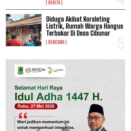
BERITA
News Week
Diduga Akibat Korsleting
Magazine PRO
Listrik, Rumah Warga Hangus
Terbakar Di Desa Cibunar
BENCANA
SUBSCRIBE NOW
Company