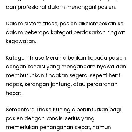
dan profesional dalam menangani pasien.
Dalam sistem triase, pasien dikelompokkan ke
dalam beberapa kategori berdasarkan tingkat
kegawatan.
Kategori Triase Merah diberikan kepada pasien
dengan kondisi yang mengancam nyawa dan
membutuhkan tindakan segera, seperti henti
napas, serangan jantung, atau perdarahan
hebat.
Sementara Triase Kuning diperuntukkan bagi
pasien dengan kondisi serius yang
memerlukan penanganan cepat, namun