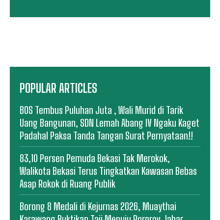
POPULAR ARTICLES
BOS Tembus Puluhan Juta , Wali Murid di Tarik
Uang Bangunan, SDN Lemah Abang IV Ngaku Kaget
Padahal Paksa Tanda Tangan Surat Pernyataan!!
83,10 Persen Pemuda Bekasi Tak Merokok,
Walikota Bekasi Terus Tingkatkan Kawasan Bebas
Asap Rokok di Ruang Publik
Borong 8 Medali di Kejurnas 2026, Muaythai
Karawang Buktikan Taji Menuju Porprov Jabar