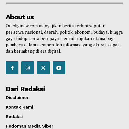
About us
Onediginew.com menyajikan berita terkini seputar
peristiwa nasional, daerah, politik, ekonomi, budaya, hingga
gaya hidup, serta berupaya menjadi rujukan utama bagi
pembaca dalam memperoleh informasi yang akurat, cepat,
dan berimbang di era digital.
Dari Redaksi
Disclaimer
Kontak Kami
Redaksi
Pedoman Media Siber