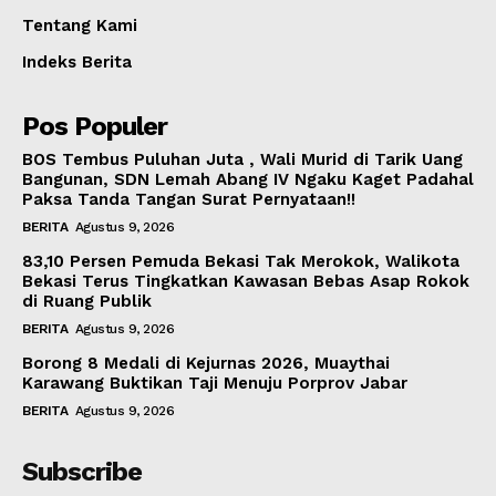
Tentang Kami
Indeks Berita
Pos Populer
BOS Tembus Puluhan Juta , Wali Murid di Tarik Uang
Bangunan, SDN Lemah Abang IV Ngaku Kaget Padahal
Paksa Tanda Tangan Surat Pernyataan!!
BERITA
Agustus 9, 2026
83,10 Persen Pemuda Bekasi Tak Merokok, Walikota
Bekasi Terus Tingkatkan Kawasan Bebas Asap Rokok
di Ruang Publik
BERITA
Agustus 9, 2026
Borong 8 Medali di Kejurnas 2026, Muaythai
Karawang Buktikan Taji Menuju Porprov Jabar
BERITA
Agustus 9, 2026
Subscribe