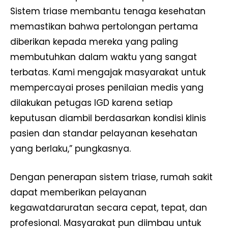
Sistem triase membantu tenaga kesehatan
memastikan bahwa pertolongan pertama
diberikan kepada mereka yang paling
membutuhkan dalam waktu yang sangat
terbatas. Kami mengajak masyarakat untuk
mempercayai proses penilaian medis yang
dilakukan petugas IGD karena setiap
keputusan diambil berdasarkan kondisi klinis
pasien dan standar pelayanan kesehatan
yang berlaku,” pungkasnya.
Dengan penerapan sistem triase, rumah sakit
dapat memberikan pelayanan
kegawatdaruratan secara cepat, tepat, dan
profesional. Masyarakat pun diimbau untuk