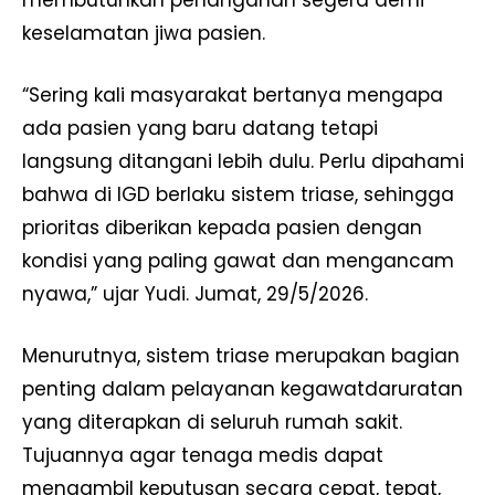
keselamatan jiwa pasien.
“Sering kali masyarakat bertanya mengapa
ada pasien yang baru datang tetapi
langsung ditangani lebih dulu. Perlu dipahami
bahwa di IGD berlaku sistem triase, sehingga
prioritas diberikan kepada pasien dengan
kondisi yang paling gawat dan mengancam
nyawa,” ujar Yudi. Jumat, 29/5/2026.
Menurutnya, sistem triase merupakan bagian
penting dalam pelayanan kegawatdaruratan
yang diterapkan di seluruh rumah sakit.
Tujuannya agar tenaga medis dapat
mengambil keputusan secara cepat, tepat,