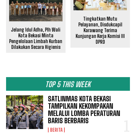
Company
Disclaimer
Tingkatkan Mutu
Kontak Kami
Pelayanan, Disdukcapil
Jelang Idul Adha, Plh Wali
Karawang Terima
Redaksi
Kota Bekasi Minta
Kunjungan Kerja Komisi III
Pengelolaan Limbah Kurban
DPRD
Pedoman Media Siber
Dilakukan Secara Higienis
Tentang Kami
Indeks Berita
TOP 5 THIS WEEK
SATLINMAS KOTA BEKASI
TAMPILKAN KEKOMPAKAN
MELALUI LOMBA PERATURAN
BARIS BERBARIS
BERITA