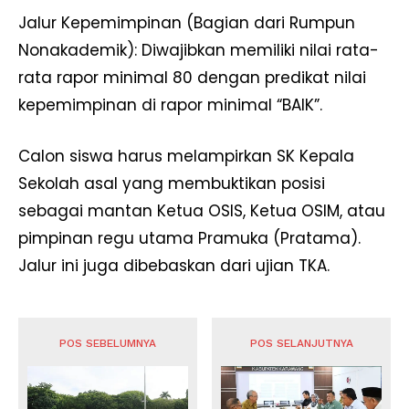
Jalur Kepemimpinan (Bagian dari Rumpun
News Week
Nonakademik): Diwajibkan memiliki nilai rata-
Magazine PRO
rata rapor minimal 80 dengan predikat nilai
kepemimpinan di rapor minimal “BAIK”.
Calon siswa harus melampirkan SK Kepala
Sekolah asal yang membuktikan posisi
sebagai mantan Ketua OSIS, Ketua OSIM, atau
pimpinan regu utama Pramuka (Pratama).
Jalur ini juga dibebaskan dari ujian TKA.
SUBSCRIBE NOW
POS SEBELUMNYA
POS SELANJUTNYA