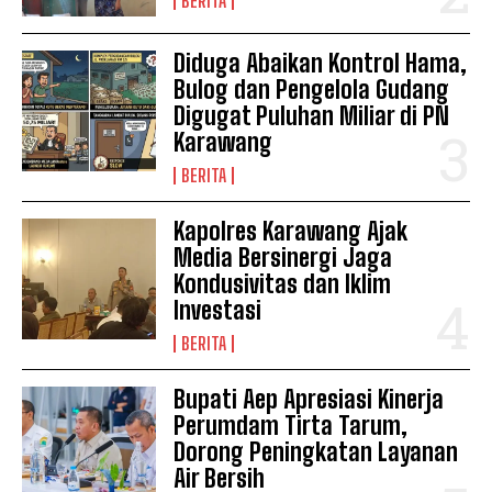
BERITA
Redaksi
Pedoman Media Siber
Diduga Abaikan Kontrol Hama,
Bulog dan Pengelola Gudang
Tentang Kami
Digugat Puluhan Miliar di PN
Indeks Berita
Karawang
BERITA
Kapolres Karawang Ajak
Media Bersinergi Jaga
Kondusivitas dan Iklim
Investasi
BERITA
Bupati Aep Apresiasi Kinerja
Perumdam Tirta Tarum,
Dorong Peningkatan Layanan
Air Bersih