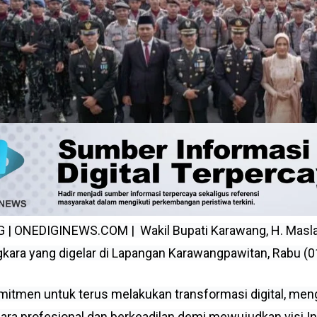
 ONEDIGINEWS.COM | Wakil Bupati Karawang, H. Maslani
kara yang digelar di Lapangan Karawangpawitan, Rabu (01
omitmen untuk terus melakukan transformasi digital, 
ra profesional dan berkeadilan demi mewujudkan visi I