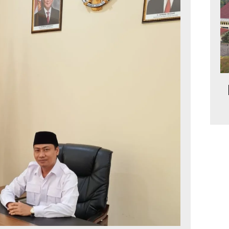
Redaksi
Pedoman Media Siber
Tentang Kami
Indeks Berita
E NOW