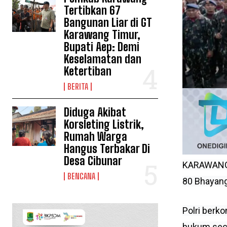
Tertibkan 67
Bangunan Liar di GT
Karawang Timur,
Bupati Aep: Demi
Keselamatan dan
Ketertiban
BERITA
Diduga Akibat
Korsleting Listrik,
Rumah Warga
Hangus Terbakar Di
Desa Cibunar
KARAWANG |
BENCANA
80 Bhayang
Polri berk
hukum seca