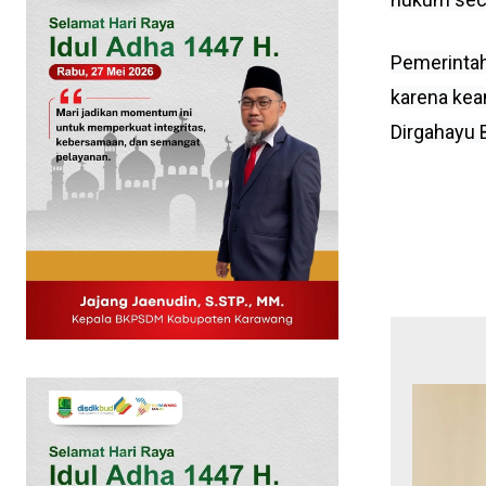
Pemerintah
karena kea
Dirgahayu B
News 
Magazin