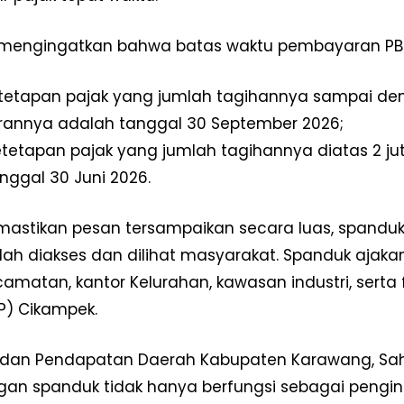
Redaksi
Pedoman Media Siber
engingatkan bahwa batas waktu pembayaran PBB-P2
Tentang Kami
Indeks Berita
ketetapan pajak yang jumlah tagihannya sampai deng
annya adalah tanggal 30 September 2026;
E NOW
ketetapan pajak yang jumlah tagihannya diatas 2 
nggal 30 Juni 2026.
astikan pesan tersampaikan secara luas, spanduk 
h diakses dan dilihat masyarakat. Spanduk ajaka
amatan, kantor Kelurahan, kawasan industri, serta f
PP) Cikampek.
dan Pendapatan Daerah Kabupaten Karawang, Sah
n spanduk tidak hanya berfungsi sebagai penginga