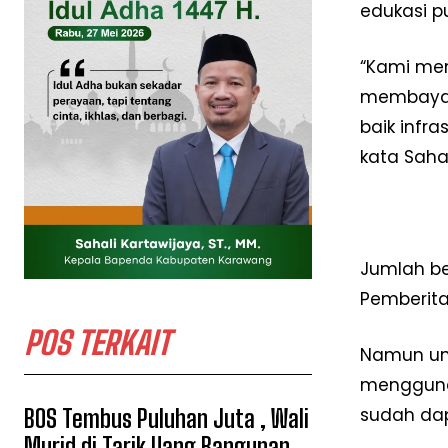
edukasi p
“Kami men
membayar
baik infr
kata Sahal
Jumlah be
Pemberita
POS TERKAIT
Namun un
mengguna
sudah dap
BOS Tembus Puluhan Juta , Wali
Murid di Tarik Uang Bangunan,