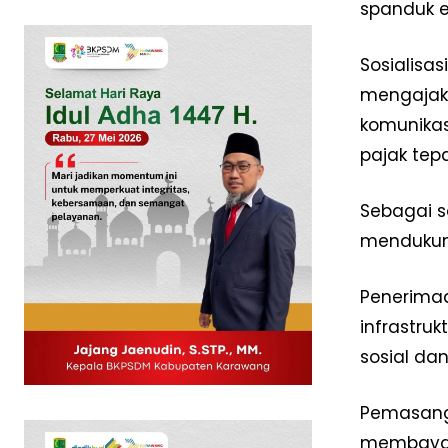
spanduk e
Sosialisa
mengajak 
komunikas
pajak tep
Sebagai s
mendukun
News 
Penerimaa
Magazin
infrastru
sosial d
Pemasanga
membayar 