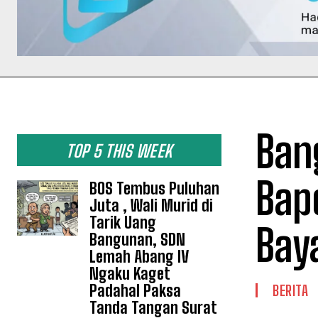
Ban
TOP 5 THIS WEEK
Bap
BOS Tembus Puluhan
Juta , Wali Murid di
Tarik Uang
Bay
Bangunan, SDN
Lemah Abang IV
Ngaku Kaget
Padahal Paksa
BERITA
Tanda Tangan Surat