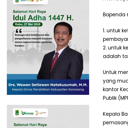
Bapenda m
1. untuk 
pembayar
SUBSCRIB
2. untuk 
adalah ta
Untuk mem
yang muda
kantor Kec
Publik (M
Kepala Ba
pemasanga