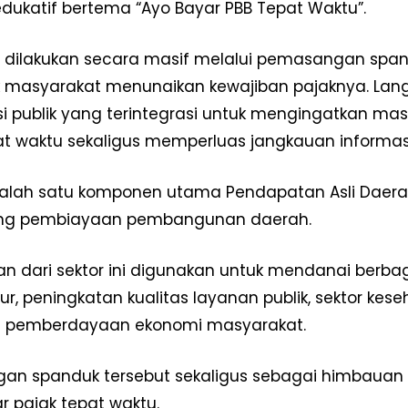
dukatif bertema “Ayo Bayar PBB Tepat Waktu”.
si dilakukan secara masif melalui pemasangan spand
masyarakat menunaikan kewajiban pajaknya. Langk
i publik yang terintegrasi untuk mengingatkan 
at waktu sekaligus memperluas jangkauan informasi
alah satu komponen utama Pendapatan Asli Daerah 
g pembiayaan pembangunan daerah.
Week
n dari sektor ini digunakan untuk mendanai berba
e PRO
ktur, peningkatan kualitas layanan publik, sektor k
Company
an pemberdayaan ekonomi masyarakat.
Disclaimer
n spanduk tersebut sekaligus sebagai himbauan
Kontak Kami
pajak tepat waktu.