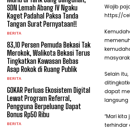
Wajib paj
SDN Lemah Abang IV Ngaku
Kaget Padahal Paksa Tanda
https://c
Tangan Surat Pernyataan!!
Kemudaha
BERITA
memenuhi 
83,10 Persen Pemuda Bekasi Tak
kemudahan
Merokok, Walikota Bekasi Terus
masyarak
Tingkatkan Kawasan Bebas
Asap Rokok di Ruang Publik
Selain it
BERITA
ditingkatk
GOKAR Perluas Ekosistem Digital
dapat mel
Lewat Program Referral,
langsung 
Pengguna Berpeluang Dapat
Bonus Rp50 Ribu
“Mari ki
BERITA
terhindar