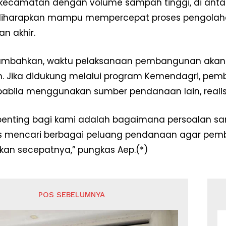
kecamatan dengan volume sampah tinggi, di antara
 diharapkan mampu mempercepat proses pengola
n akhir.
mbahkan, waktu pelaksanaan pembangunan akan
. Jika didukung melalui program Kemendagri, pem
bila menggunakan sumber pendanaan lain, realisas
penting bagi kami adalah bagaimana persoalan sa
us mencari berbagai peluang pendanaan agar pem
sikan secepatnya,” pungkas Aep.(*)
POS SEBELUMNYA