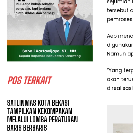
sejumlah 
tersebut
pemrosesa
Aep mena
digunakan
Namun apa
“Yang ter
POS TERKAIT
akan ter
direalisa
SATLINMAS KOTA BEKASI
TAMPILKAN KEKOMPAKAN
MELALUI LOMBA PERATURAN
BARIS BERBARIS