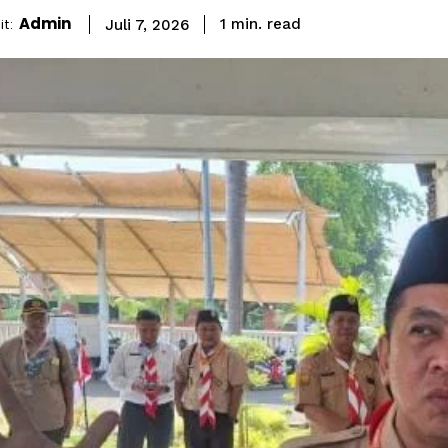
Admin
read
t:
1
min.
Juli 7, 2026