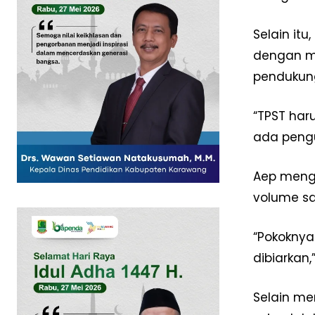
Selain it
dengan me
pendukung 
SUBSCRIB
“TPST haru
ada pengu
Aep meng
volume sa
“Pokoknya 
dibiarkan,
Selain m