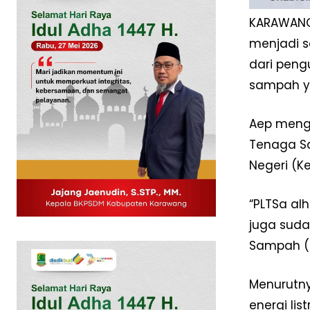
KARAWANG
menjadi s
dari pen
sampah ya
Aep menga
Tenaga Sa
Negeri (K
“PLTSa al
News 
Magazin
juga suda
Sampah (P
Menurutny
energi lis