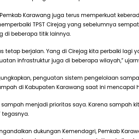
Redaksi
Pedoman Media Siber
u, Pemkab Karawang juga terus memperkuat keberad
Tentang Kami
mperbaiki TPST Cirejag yang sebelumnya sempat t
Indeks Berita
di beberapa titik lainnya.
E NOW
s tetap berjalan. Yang di Cirejag kita perbaiki lag
atan infrastruktur juga di beberapa wilayah,” ujarn
ungkapkan, penguatan sistem pengelolaan samp
mpah di Kabupaten Karawang saat ini mencapai ham
sampah menjadi prioritas saya. Karena sampah kita 
” tegasnya.
engandalkan dukungan Kemendagri, Pemkab Karaw