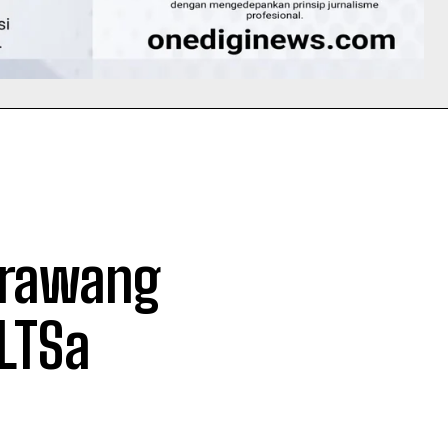
arawang
LTSa