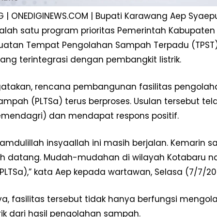
 | ONEDIGINEWS.COM | Bupati Karawang Aep Sya
alah satu program prioritas Pemerintah Kabupaten
guatan Tempat Pengolahan Sampah Terpadu (TPST)
ng terintegrasi dengan pembangkit listrik.
takan, rencana pembangunan fasilitas pengolaha
mpah (PLTSa) terus berproses. Usulan tersebut t
emendagri) dan mendapat respons positif.
hamdulillah insyaallah ini masih berjalan. Kemarin
Week
e PRO
h datang. Mudah-mudahan di wilayah Kotabaru nan
Company
LTSa),” kata Aep kepada wartawan, Selasa (7/7/20
Disclaimer
a, fasilitas tersebut tidak hanya berfungsi mengo
Kontak Kami
trik dari hasil pengolahan sampah.