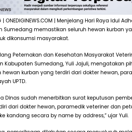
| ONEDIGINEWS.COM | Menjelang Hari Raya Idul Adha
 Sumedang memastikan seluruh hewan kurban yang
k dikonsumsi masyarakat.
dang Peternakan dan Kesehatan Masyarakat Veteri
n Kabupaten Sumedang, Yuli Jajuli, mengatakan p
 hewan kurban yang terdiri dari dokter hewan, par
layah UPTD.
Week
e PRO
la Dinas sudah menerbitkan surat keputusan pemb
Company
erdiri dari dokter hewan, paramedik veteriner dan
ke kandang secara by name by address,” ujar Yuli.
Disclaimer
Kontak Kami
a, pemeriksaan dilakukan secara menyeluruh mel