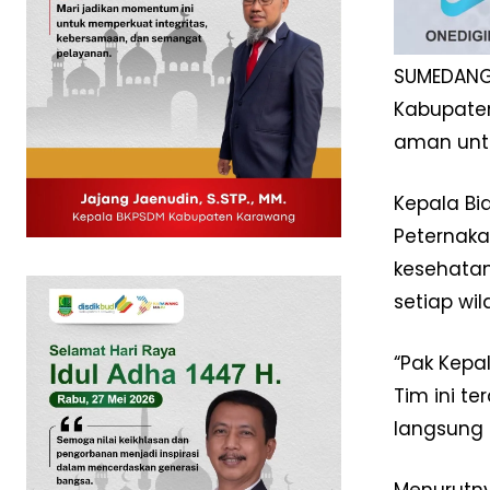
SUMEDANG 
Kabupaten
aman untu
Kepala Bi
Peternaka
kesehatan
setiap wi
News 
Magazin
“Pak Kepa
Tim ini t
langsung 
Menurutny