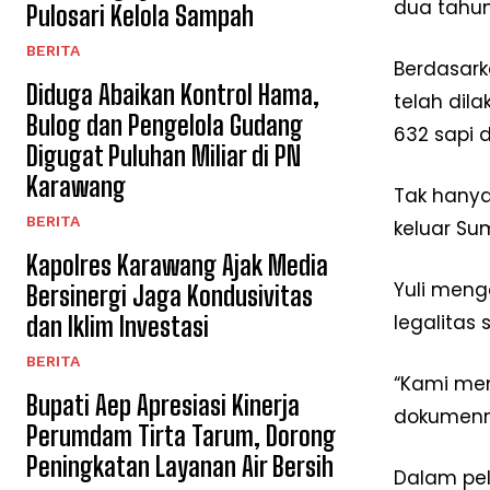
dua tahun 
Pulosari Kelola Sampah
BERITA
Berdasark
Diduga Abaikan Kontrol Hama,
telah dil
Bulog dan Pengelola Gudang
632 sapi 
Digugat Puluhan Miliar di PN
Karawang
Tak hanya
BERITA
keluar Su
Kapolres Karawang Ajak Media
Yuli meng
Bersinergi Jaga Kondusivitas
legalitas
dan Iklim Investasi
BERITA
“Kami mem
Bupati Aep Apresiasi Kinerja
dokumenn
Perumdam Tirta Tarum, Dorong
Peningkatan Layanan Air Bersih
Dalam pe