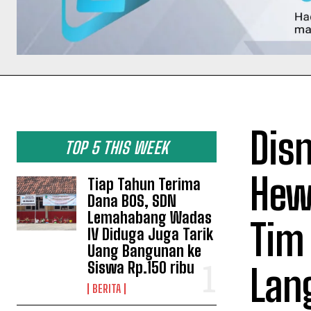
Dis
TOP 5 THIS WEEK
Hew
Tiap Tahun Terima
Dana BOS, SDN
Lemahabang Wadas
Tim
IV Diduga Juga Tarik
Uang Bangunan ke
Siswa Rp.150 ribu
Lan
BERITA