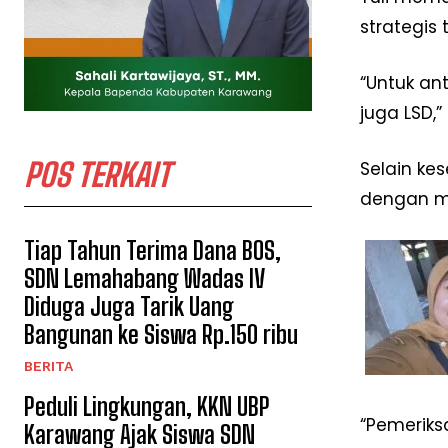
strategis 
“Untuk an
juga LSD,
POS TERKAIT
Selain ke
dengan me
Tiap Tahun Terima Dana BOS,
SDN Lemahabang Wadas IV
Diduga Juga Tarik Uang
Bangunan ke Siswa Rp.150 ribu
BERITA
Peduli Lingkungan, KKN UBP
“Pemeriks
Karawang Ajak Siswa SDN