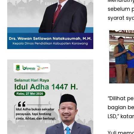
sebelum p
syarat sya
SUBSCRIB
“Dilihat 
bagian be
LSD,” kata
Yuli mema