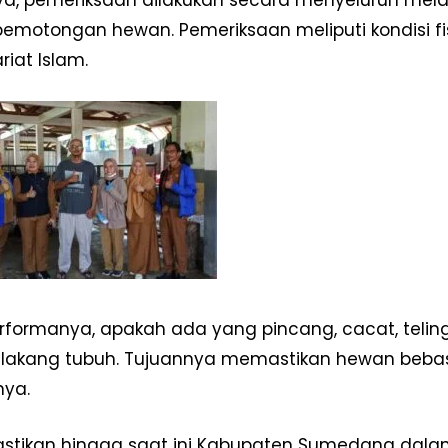
Redaksi
emotongan hewan. Pemeriksaan meliputi kondisi f
Pedoman Media Siber
riat Islam.
Tentang Kami
Indeks Berita
E NOW
performanya, apakah ada yang pincang, cacat, telin
lakang tubuh. Tujuannya memastikan hewan bebas da
nya.
stikan hingga saat ini Kabupaten Sumedang dalam