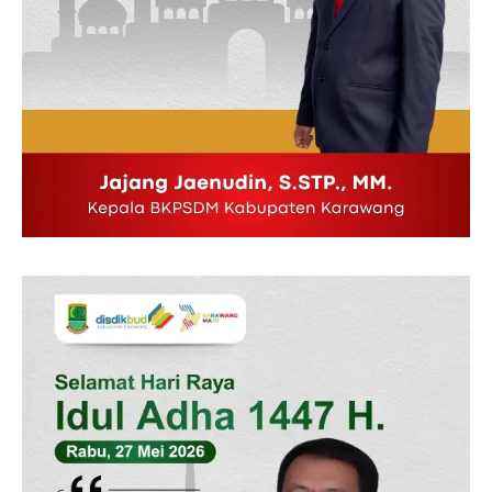
SUBSCRIBE NOW
Company
Disclaimer
Kontak Kami
Redaksi
Pedoman Media Siber
Tentang Kami
Indeks Berita