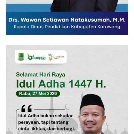
SUBSCRIBE NOW
Company
Disclaimer
Kontak Kami
Redaksi
Pedoman Media Siber
Tentang Kami
Indeks Berita