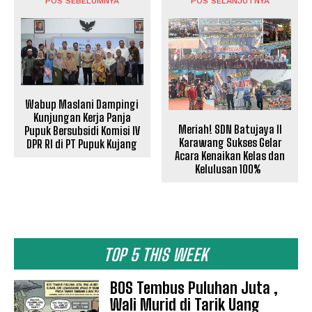
POS SEBELUMNYA
POS SELANJUTNYA
Wabup Maslani Dampingi
Kunjungan Kerja Panja
Meriah! SDN Batujaya II
Pupuk Bersubsidi Komisi IV
Karawang Sukses Gelar
DPR RI di PT Pupuk Kujang
Acara Kenaikan Kelas dan
Kelulusan 100%
TOP 5 THIS WEEK
BOS Tembus Puluhan Juta ,
News Week
Wali Murid di Tarik Uang
Magazine PRO