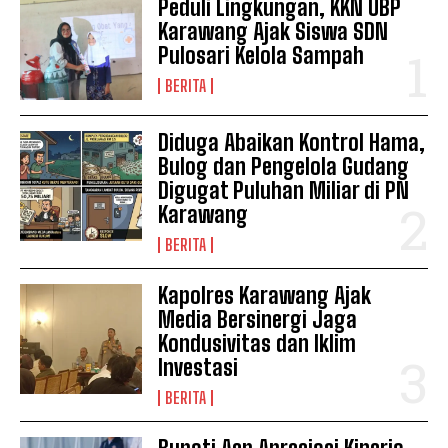
Peduli Lingkungan, KKN UBP
Karawang Ajak Siswa SDN
Pulosari Kelola Sampah
BERITA
Diduga Abaikan Kontrol Hama,
Bulog dan Pengelola Gudang
Digugat Puluhan Miliar di PN
Karawang
BERITA
Kapolres Karawang Ajak
News Week
Media Bersinergi Jaga
Magazine PRO
Kondusivitas dan Iklim
Investasi
BERITA