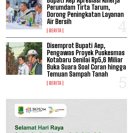
Bupati Aep Apresiasi Kinerja
Perumdam Tirta Tarum,
Dorong Peningkatan Layanan
Air Bersih
BERITA
Disemprot Bupati Aep,
SUBSCRIBE NOW
Pengawas Proyek Puskesmas
Kotabaru Senilai Rp5,6 Miliar
Buka Suara Soal Coran hingga
Temuan Sampah Tanah
Company
BERITA
Disclaimer
Kontak Kami
Redaksi
Pedoman Media Siber
Tentang Kami