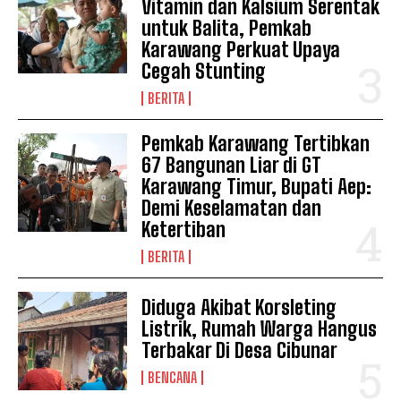
Vitamin dan Kalsium Serentak
untuk Balita, Pemkab
Karawang Perkuat Upaya
Cegah Stunting
BERITA
Pemkab Karawang Tertibkan
67 Bangunan Liar di GT
Karawang Timur, Bupati Aep:
Demi Keselamatan dan
SUBSCRIBE NOW
Ketertiban
BERITA
Diduga Akibat Korsleting
Company
Listrik, Rumah Warga Hangus
Terbakar Di Desa Cibunar
Disclaimer
BENCANA
Kontak Kami