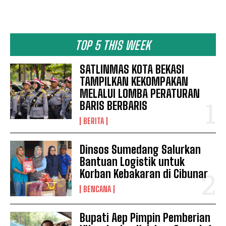
TOP 5 THIS WEEK
SATLINMAS KOTA BEKASI
TAMPILKAN KEKOMPAKAN
MELALUI LOMBA PERATURAN
BARIS BERBARIS
BERITA
Dinsos Sumedang Salurkan
Bantuan Logistik untuk
Korban Kebakaran di Cibunar
BENCANA
News Week
Magazine PRO
Bupati Aep Pimpin Pemberian