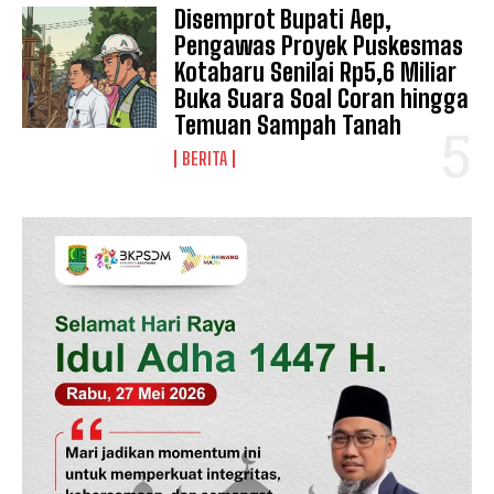
Disemprot Bupati Aep,
Pengawas Proyek Puskesmas
Kotabaru Senilai Rp5,6 Miliar
Buka Suara Soal Coran hingga
SUBSCRIBE NOW
Temuan Sampah Tanah
BERITA
Company
Disclaimer
Kontak Kami
Redaksi
Pedoman Media Siber
Tentang Kami
Indeks Berita