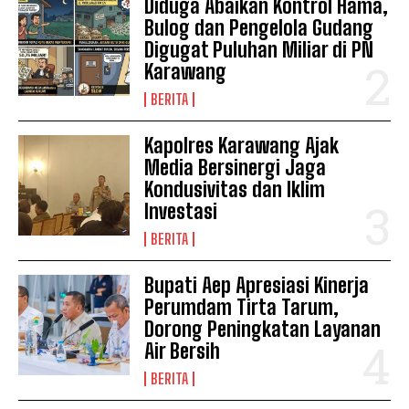
Diduga Abaikan Kontrol Hama,
Bulog dan Pengelola Gudang
Digugat Puluhan Miliar di PN
Karawang
BERITA
Kapolres Karawang Ajak
Media Bersinergi Jaga
Kondusivitas dan Iklim
Investasi
News Week
BERITA
Magazine PRO
Bupati Aep Apresiasi Kinerja
Perumdam Tirta Tarum,
Dorong Peningkatan Layanan
Air Bersih
BERITA