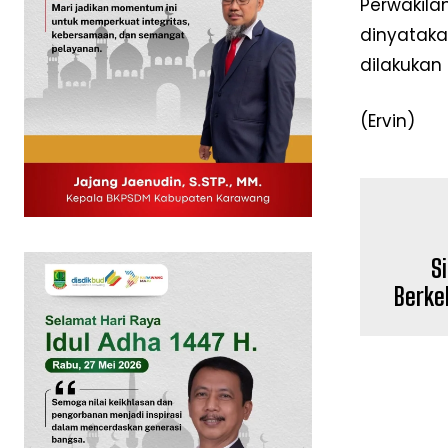
Perwakila
dinyataka
dilakukan
(Ervin)
S
Berke
News 
Magazin