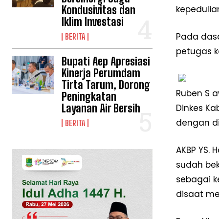
Kondusivitas dan
kepedulia
Iklim Investasi
Pada dasa
BERITA
petugas ke
Bupati Aep Apresiasi
Kinerja Perumdam
Tirta Tarum, Dorong
Ruben S a
Peningkatan
Layanan Air Bersih
Dinkes Ka
dengan di
BERITA
AKBP YS. 
sudah bek
sebagai k
disaat me