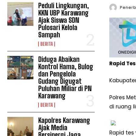
Peduli Lingkungan,
Penerbi
KKN UBP Karawang
Ajak Siswa SDN
Pulosari Kelola
Sampah
BERITA
Diduga Abaikan
Rapid Tes
Kontrol Hama, Bulog
dan Pengelola
Kabupaten
Gudang Digugat
Puluhan Miliar di PN
Karawang
Polres Me
BERITA
di ruang 
Kapolres Karawang
Ajak Media
Rapid tes
Bersinergi Jaga