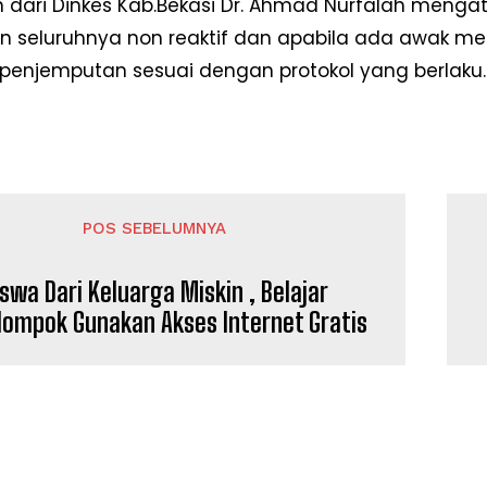
n dari Dinkes Kab.Bekasi Dr. Ahmad Nurfalah mengat
n seluruhnya non reaktif dan apabila ada awak med
 penjemputan sesuai dengan protokol yang berlaku.
POS SEBELUMNYA
iswa Dari Keluarga Miskin , Belajar
lompok Gunakan Akses Internet Gratis
Week
e PRO
Company
Disclaimer
Kontak Kami