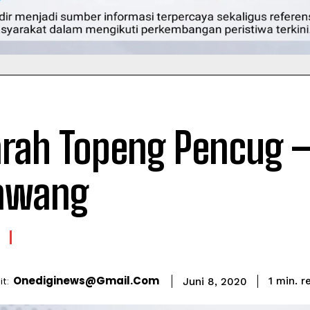
arah Topeng Pencug 
awang
Onediginews@gmail.com
r
t:
1
min.
Juni 8, 2020