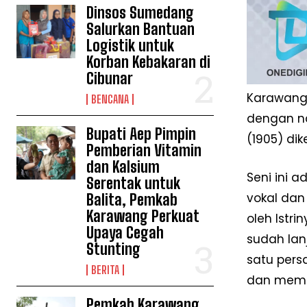
Dinsos Sumedang
Salurkan Bantuan
Logistik untuk
Korban Kebakaran di
Cibunar
Karawang 
BENCANA
dengan na
Bupati Aep Pimpin
(1905) di
Pemberian Vitamin
dan Kalsium
Seni ini a
Serentak untuk
vokal dan
Balita, Pemkab
Karawang Perkuat
oleh Istr
Upaya Cegah
sudah lan
Stunting
satu pers
BERITA
dan memp
Pemkab Karawang