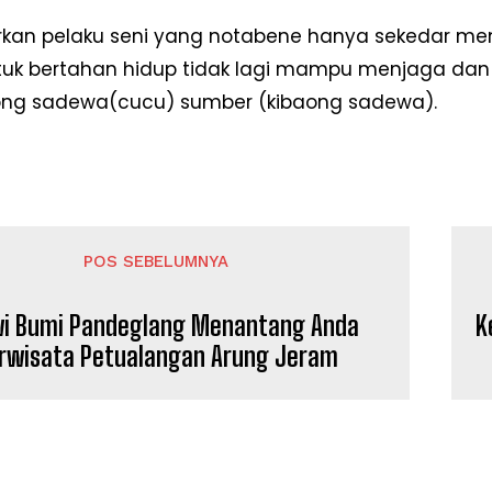
irkan pelaku seni yang notabene hanya sekedar 
uk bertahan hidup tidak lagi mampu menjaga dan m
aong sadewa(cucu) sumber (kibaong sadewa).
POS SEBELUMNYA
i Bumi Pandeglang Menantang Anda
K
Week
e PRO
rwisata Petualangan Arung Jeram
Company
Disclaimer
Kontak Kami