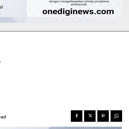
–
ead