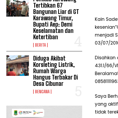
Tertibkan 67
Bangunan Liar di GT
Karawang Timur,
Kain Sade
Bupati Aep: Demi
kesenian”
Keselamatan dan
menjadi S
Ketertiban
03/07/201
BERITA
Disahkan 
Diduga Akibat
Korsleting Listrik,
431.1/66/
Rumah Warga
Beralamat 
Hangus Terbakar Di
0858111196
Desa Cibunar
BENCANA
Saya Berh
yang akti
tidak ter