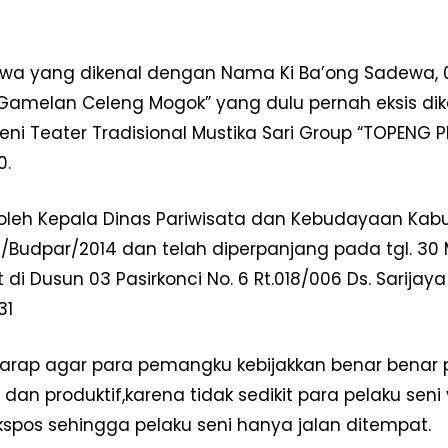
wa yang dikenal dengan Nama Ki Ba’ong Sadewa, 0
Gamelan Celeng Mogok” yang dulu pernah eksis d
eni Teater Tradisional Mustika Sari Group “TOPENG
0.
oleh Kepala Dinas Pariwisata dan Kebudayaan Ka
VI/Budpar/2014 dan telah diperpanjang pada tgl. 30 
di Dusun 03 Pasirkonci No. 6 Rt.018/006 Ds. Sarijaya
31
arap agar para pemangku kebijakkan benar benar p
f dan produktif,karena tidak sedikit para pelaku s
ekspos sehingga pelaku seni hanya jalan ditempat.