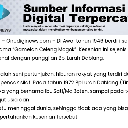
– Onediginews.com – Di Awal tahun 1946 berdiri se
ma “Gamelan Celeng Mogok” Kesenian ini sejenis se
kenal dengan panggilan Bp. Lurah Dablang.
dalah seni pertunjukan, hiburan rakyat yang terdiri d
 pencak silat. Pada tahun 1972 Bp.Lurah Dablang (Ti
inya yang bernama Ibu.Sati/Ma.Boten, sampai pada 
jut usia dan
atu meninggal dunia, sehingga tidak ada yang bis
ertahankan kesenian tersebut.