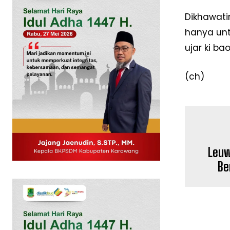
Dikhawat
hanya unt
ujar ki b
(ch)
Leuw
News 
Magazin
Be