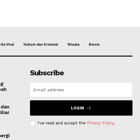
ita Viral
Hukum dan Kriminal
Wisata
Bisnis
Subscribe
ng
mpah
 dan
LOGIN
liar
I've read and accept the
Privacy Policy
.
ergi