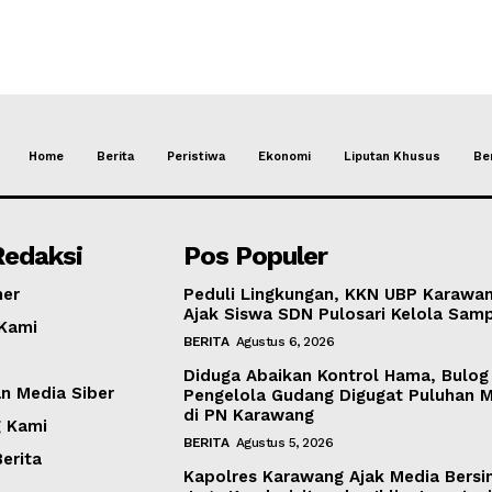
Home
Berita
Peristiwa
Ekonomi
Liputan Khusus
Ber
Redaksi
Pos Populer
mer
Peduli Lingkungan, KKN UBP Karawa
Ajak Siswa SDN Pulosari Kelola Sa
Kami
BERITA
Agustus 6, 2026
Diduga Abaikan Kontrol Hama, Bulog
 Media Siber
Pengelola Gudang Digugat Puluhan Mi
di PN Karawang
 Kami
BERITA
Agustus 5, 2026
erita
Kapolres Karawang Ajak Media Bersin