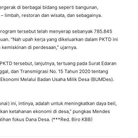
ergerak di berbagai bidang seperti bangunan,
s – limbah, restoran dan wisata, dan sebagainya.
 program tersebut telah menyerap sebanyak 785.845
puan. “Nah upah kerja yang dikeluarkan dalam PKTD ini
Week
kemiskinan di perdesaan,” ujarnya.
e PRO
Company
KTD tersebut, lanjutnya, tertuang pada Surat Edaran
gal, dan Transmigrasi No. 15 Tahun 2020 tentang
Disclaimer
Ekonomi Melalui Badan Usaha Milik Desa (BUMDes).
Kontak Kami
Redaksi
Pedoman Media Siber
nai) ini, intinya, adalah untuk meningkatkan daya beli,
Tentang Kami
an ketahanan ekonomi di desa,” pungkas Mendes
alihan fokus Dana Desa. (***Red. Biro KBB)
Indeks Berita
E NOW