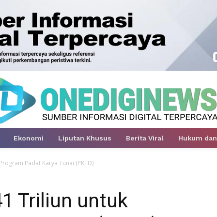
Ekonomi
Liputan Khusus
Berita Viral
Hukum dan 
k Program Padat Karya Tunai (PKTD)
1 Triliun untuk