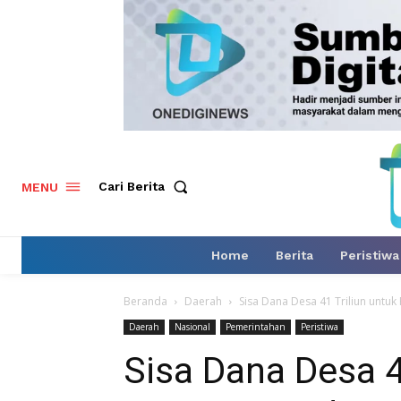
Cari Berita
MENU
Home
Berita
Peristiwa
Beranda
Daerah
Sisa Dana Desa 41 Triliun untu
Daerah
Nasional
Pemerintahan
Peristiwa
Sisa Dana Desa 4