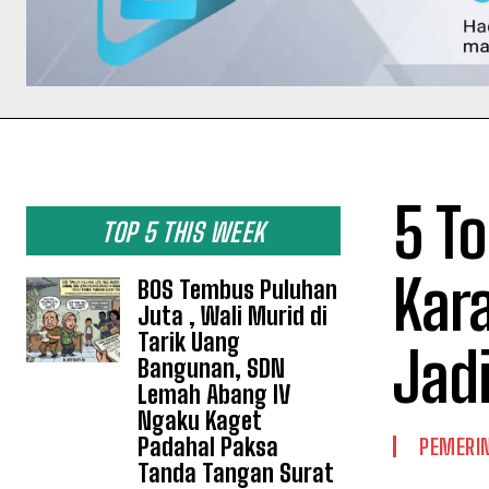
5 T
TOP 5 THIS WEEK
Kar
BOS Tembus Puluhan
Juta , Wali Murid di
Tarik Uang
Jadi
Bangunan, SDN
Lemah Abang IV
Ngaku Kaget
Padahal Paksa
PEMERI
Tanda Tangan Surat