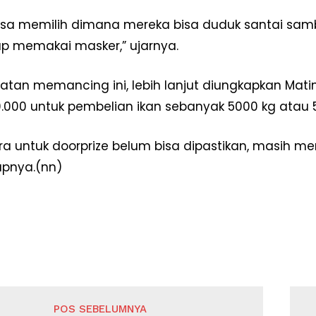
isa memilih dimana mereka bisa duduk santai sa
ap memakai masker,” ujarnya.
iatan memancing ini, lebih lanjut diungkapkan Ma
00.000 untuk pembelian ikan sebanyak 5000 kg atau 5
a untuk doorprize belum bisa dipastikan, masih me
apnya.(nn)
Week
e PRO
Company
Disclaimer
Kontak Kami
POS SEBELUMNYA