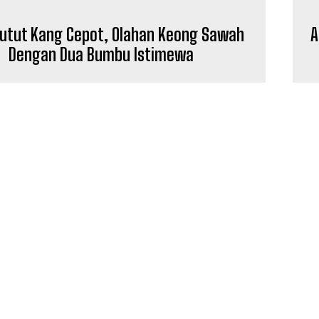
Redaksi
Pedoman Media Siber
Tutut Kang Cepot, Olahan Keong Sawah
A
Tentang Kami
Dengan Dua Bumbu Istimewa
Indeks Berita
E NOW