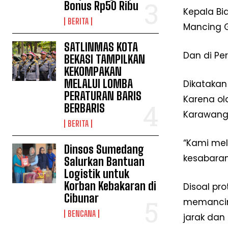
Bonus Rp50 Ribu
Kepala Bi
BERITA
Mancing G
SATLINMAS KOTA
Dan di Pe
BEKASI TAMPILKAN
KEKOMPAKAN
MELALUI LOMBA
Dikatakan
PERATURAN BARIS
Karena ol
BERBARIS
Karawang
BERITA
“Kami mel
Dinsos Sumedang
kesabaran
Salurkan Bantuan
Logistik untuk
Korban Kebakaran di
Disoal pr
Cibunar
memancing
BENCANA
jarak dan