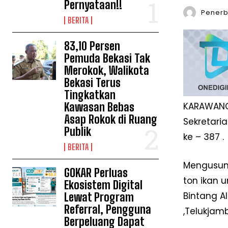
Pernyataan!!
Penerbi
BERITA
83,10 Persen
Pemuda Bekasi Tak
Merokok, Walikota
Bekasi Terus
Tingkatkan
Kawasan Bebas
KARAWANG 
Asap Rokok di Ruang
Sekretari
Publik
ke – 387 .
BERITA
Mengusun
GOKAR Perluas
ton ikan 
Ekosistem Digital
Bintang A
Lewat Program
Referral, Pengguna
,Telukjam
Berpeluang Dapat