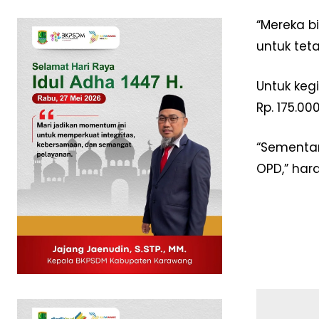
“Mereka b
untuk tet
Untuk keg
Rp. 175.0
“Sementar
OPD,” har
News 
Magazin