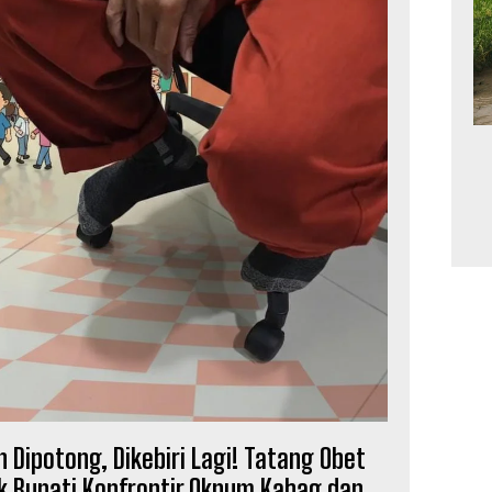
 Dipotong, Dikebiri Lagi! Tatang Obet
k Bupati Konfrontir Oknum Kabag dan