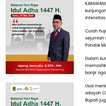
KARAWANG 
kunjungan
intensita
Curah huj
sejumlah 
Pondok Mu
Dalam kun
memastika
News 
banjir ag
Magazin
Usai meni
wilayah C
Bupati ju