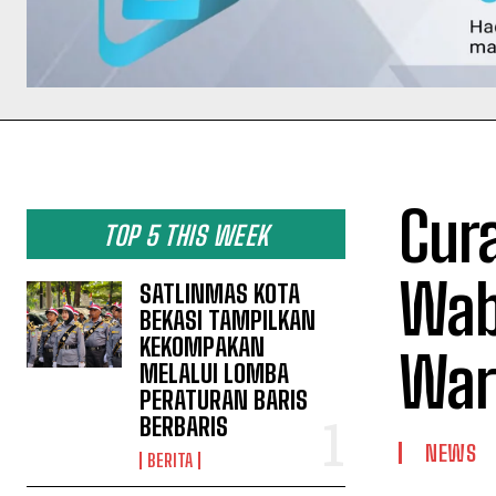
Cura
TOP 5 THIS WEEK
Wab
SATLINMAS KOTA
BEKASI TAMPILKAN
KEKOMPAKAN
War
MELALUI LOMBA
PERATURAN BARIS
BERBARIS
NEWS
BERITA