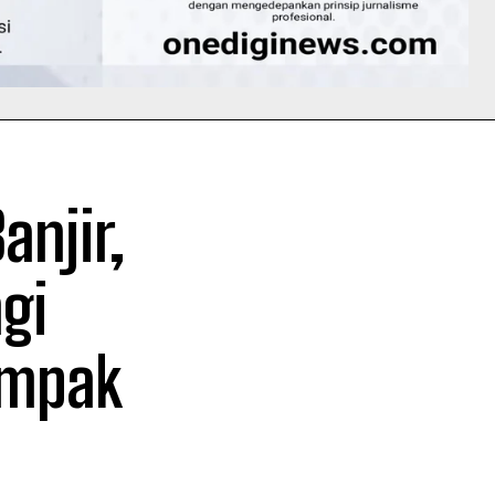
anjir,
gi
ampak