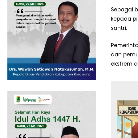
Sebagai b
kepada pi
santri.
Pemerinta
SUBSCRIB
dan pemul
ekstrem d