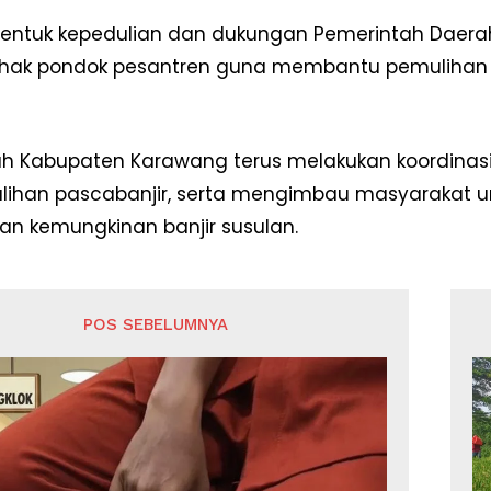
Redaksi
entuk kepedulian dan dukungan Pemerintah Daera
Pedoman Media Siber
hak pondok pesantren guna membantu pemulihan ak
Tentang Kami
Indeks Berita
h Kabupaten Karawang terus melakukan koordinasi 
E NOW
ihan pascabanjir, serta mengimbau masyarakat u
an kemungkinan banjir susulan.
POS SEBELUMNYA