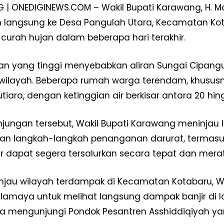
| ONEDIGINEWS.COM – Wakil Bupati Karawang, H. M
 langsung ke Desa Pangulah Utara, Kecamatan Kota
s curah hujan dalam beberapa hari terakhir.
an yang tinggi menyebabkan aliran Sungai Cipangu
wilayah. Beberapa rumah warga terendam, khusus
tiara, dengan ketinggian air berkisar antara 20 hin
jungan tersebut, Wakil Bupati Karawang meninjau 
n langkah-langkah penanganan darurat, termasuk
Week
ar dapat segera tersalurkan secara tepat dan mera
e PRO
Company
njau wilayah terdampak di Kecamatan Kotabaru, W
ilamaya untuk melihat langsung dampak banjir di lo
Disclaimer
ga mengunjungi Pondok Pesantren Asshiddiqiyah yan
Kontak Kami