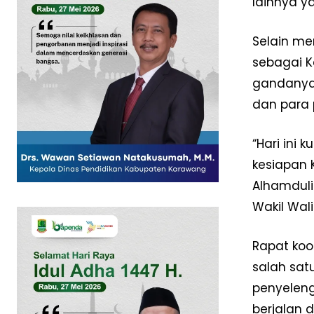
lainnya y
Selain me
sebagai K
gandanya 
dan para 
SUBSCRIB
“Hari ini
kesiapan 
Alhamduli
Wakil Wali
Rapat koo
salah sat
penyeleng
berjalan 