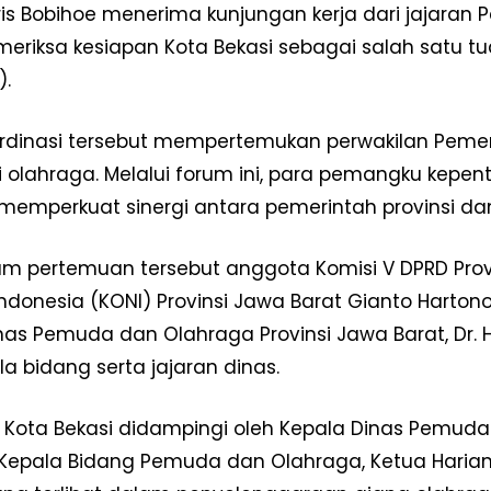
ris Bobihoe menerima kunjungan kerja dari jajaran 
eriksa kesiapan Kota Bekasi sebagai salah satu tu
).
rdinasi tersebut mempertemukan perwakilan Pemer
i olahraga. Melalui forum ini, para pemangku kepe
 memperkuat sinergi antara pemerintah provinsi da
am pertemuan tersebut anggota Komisi V DPRD Provi
ndonesia (KONI) Provinsi Jawa Barat Gianto Hartono 
Week
nas Pemuda dan Olahraga Provinsi Jawa Barat, Dr. He
e PRO
a bidang serta jajaran dinas.
Company
i Kota Bekasi didampingi oleh Kepala Dinas Pemuda
Disclaimer
I, Kepala Bidang Pemuda dan Olahraga, Ketua Harian
Kontak Kami