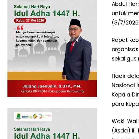
Abdul Har
untuk mem
(8/7/2026
Rapat koo
organisas
sekaligus
Hadir dal
Nasional I
News 
Kepala Di
Magazin
para kepal
Wakil Wal
(Asda) II