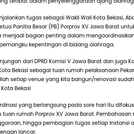
ang terlibat dalam penyelenggaraan ajang olahraga
Redaksi
Pedoman Media Siber
njalankan tugas sebagai Wakil Wali Kota Bekasi, 
Tentang Kami
etua Panitia Besar (PB) Porprov XV Jawa Barat untu
Indeks Berita
menjadi bagian penting dalam mengoordinasikan 
pemangku kepentingan di bidang olahraga.
E NOW
 kunjungan dari DPRD Komisi V Jawa Barat dan juga K
Kota Bekasi sebagai tuan rumah pelaksanaan Pekan
llah setiap venue yang kita bangun/renovasi suda
 Kota Bekasi
rdinasi yang berlangsung pada sore hari itu difoku
u tuan rumah Porprov XV Jawa Barat. Pembahasan mel
garaan, hingga pembagian tugas setiap instansi 
dengan lancar.