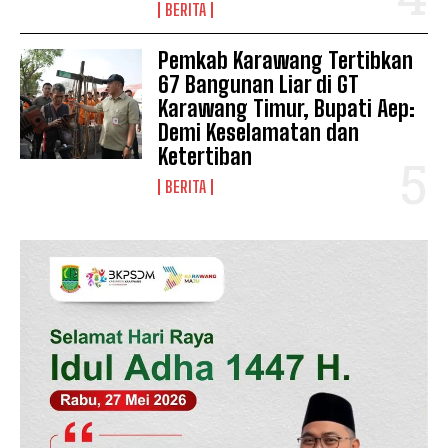
BERITA
Pemkab Karawang Tertibkan
67 Bangunan Liar di GT
Karawang Timur, Bupati Aep:
Demi Keselamatan dan
Ketertiban
SUBSCRIBE NOW
BERITA
Company
Disclaimer
Kontak Kami
Redaksi
Pedoman Media Siber
Tentang Kami