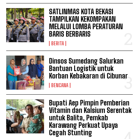
SATLINMAS KOTA BEKASI
TAMPILKAN KEKOMPAKAN
MELALUI LOMBA PERATURAN
BARIS BERBARIS
BERITA
Dinsos Sumedang Salurkan
Bantuan Logistik untuk
Korban Kebakaran di Cibunar
BENCANA
News Week
Bupati Aep Pimpin Pemberian
Magazine PRO
Vitamin dan Kalsium Serentak
untuk Balita, Pemkab
Karawang Perkuat Upaya
Cegah Stunting