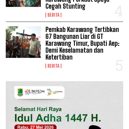
Cegah Stunting
BERITA
Pemkab Karawang Tertibkan
67 Bangunan Liar di GT
Karawang Timur, Bupati Aep:
Demi Keselamatan dan
SUBSCRIBE NOW
Ketertiban
BERITA
Company
Disclaimer
Kontak Kami
Redaksi
Pedoman Media Siber
Tentang Kami