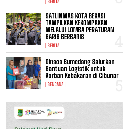
BERITA
SATLINMAS KOTA BEKASI
TAMPILKAN KEKOMPAKAN
MELALUI LOMBA PERATURAN
BARIS BERBARIS
BERITA
Dinsos Sumedang Salurkan
Bantuan Logistik untuk
SUBSCRIBE NOW
Korban Kebakaran di Cibunar
BENCANA
Company
Disclaimer
Kontak Kami