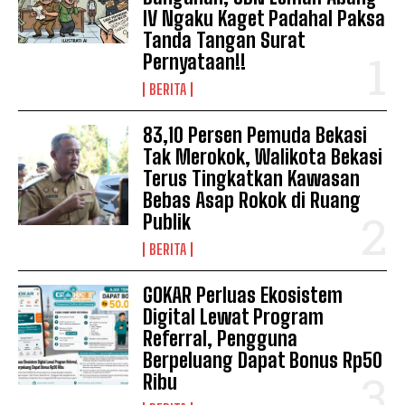
IV Ngaku Kaget Padahal Paksa
Tanda Tangan Surat
Pernyataan!!
BERITA
83,10 Persen Pemuda Bekasi
Tak Merokok, Walikota Bekasi
Terus Tingkatkan Kawasan
Bebas Asap Rokok di Ruang
Publik
BERITA
GOKAR Perluas Ekosistem
Digital Lewat Program
Referral, Pengguna
Berpeluang Dapat Bonus Rp50
News Week
Ribu
Magazine PRO