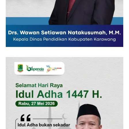
SUBSCRIBE NOW
Company
Disclaimer
Kontak Kami
Redaksi
Pedoman Media Siber
Tentang Kami
Indeks Berita