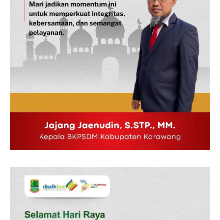
SUBSCRIBE NOW
Company
Disclaimer
Kontak Kami
Redaksi
Pedoman Media Siber
Tentang Kami
Indeks Berita