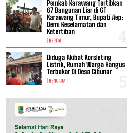
Pemkab Karawang Tertibkan
67 Bangunan Liar di GT
Karawang Timur, Bupati Aep:
Demi Keselamatan dan
Ketertiban
BERITA
SUBSCRIBE NOW
Diduga Akibat Korsleting
Listrik, Rumah Warga Hangus
Terbakar Di Desa Cibunar
BENCANA
Company
Disclaimer
Kontak Kami
Redaksi
Pedoman Media Siber
Tentang Kami