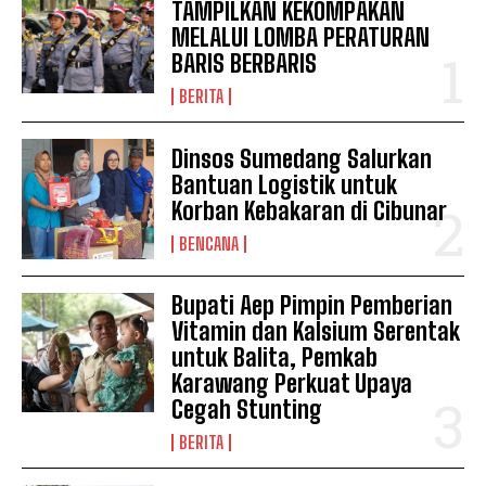
TAMPILKAN KEKOMPAKAN
MELALUI LOMBA PERATURAN
BARIS BERBARIS
BERITA
Dinsos Sumedang Salurkan
Bantuan Logistik untuk
Korban Kebakaran di Cibunar
BENCANA
Bupati Aep Pimpin Pemberian
Vitamin dan Kalsium Serentak
untuk Balita, Pemkab
News Week
Karawang Perkuat Upaya
Magazine PRO
Cegah Stunting
BERITA