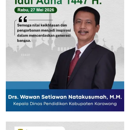
Company
Disclaimer
Kontak Kami
Redaksi
Pedoman Media Siber
Tentang Kami
Indeks Berita