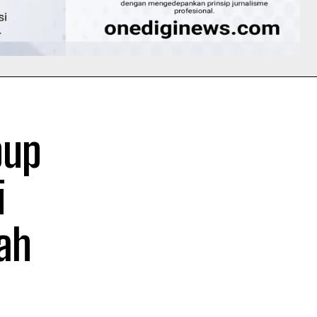
bup
i
ah