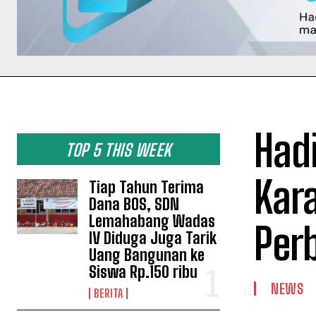
Had
TOP 5 THIS WEEK
Kar
Tiap Tahun Terima
Dana BOS, SDN
Lemahabang Wadas
Per
IV Diduga Juga Tarik
Uang Bangunan ke
Siswa Rp.150 ribu
NEWS
BERITA