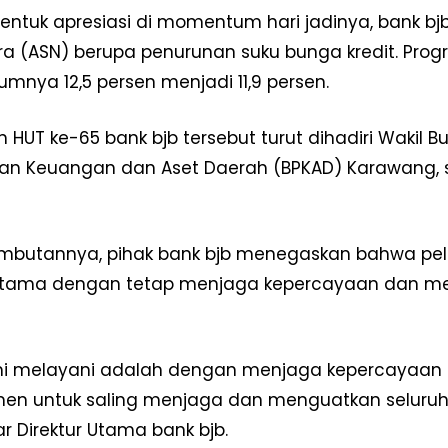
entuk apresiasi di momentum hari jadinya, bank b
ara (ASN) berupa penurunan suku bunga kredit. Pr
umnya 12,5 persen menjadi 11,9 persen.
n HUT ke-65 bank bjb tersebut turut dihadiri Wakil 
an Keuangan dan Aset Daerah (BPKAD) Karawang, s
mbutannya, pihak bank bjb menegaskan bahwa pel
 utama dengan tetap menjaga kepercayaan dan men
Week
e PRO
Company
i melayani adalah dengan menjaga kepercayaan da
Disclaimer
en untuk saling menjaga dan menguatkan seluruh s
Kontak Kami
ujar Direktur Utama bank bjb.