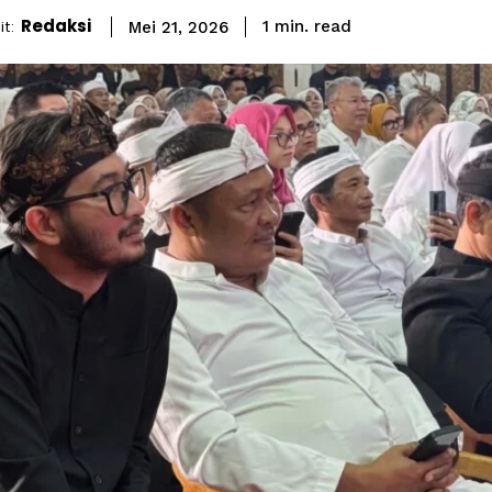
Redaksi
read
t:
1
min.
Mei 21, 2026