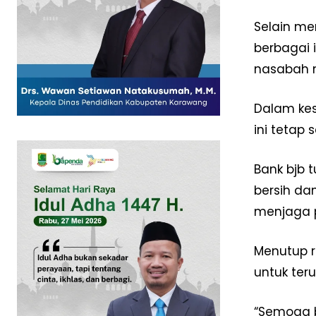
Selain men
berbagai 
nasabah 
SUBSCRIB
Dalam kes
ini tetap
Bank bjb 
bersih da
menjaga p
Menutup r
untuk ter
“Semoga b