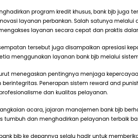
Redaksi
ghadirkan program kredit khusus, bank bjb juga teru
Pedoman Media Siber
inovasi layanan perbankan. Salah satunya melalui 
Tentang Kami
mengakses layanan secara cepat dan praktis da
Indeks Berita
E NOW
empatan tersebut juga disampaikan apresiasi ke
 setia menggunakan layanan bank bjb melalui sist
turut menegaskan pentingnya menjaga kepercayaan
n berintegritas. Penerapan sistem reward and puni
rofesionalisme dan kualitas pelayanan.
angkaian acara, jajaran manajemen bank bjb ber
us tumbuh dan menghadirkan pelayanan terbaik ba
ank bjb ke depannya selalu hadir untuk memberik