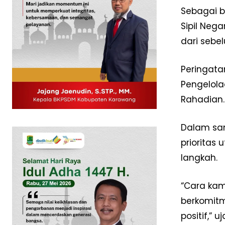
Sebagai b
Sipil Neg
dari sebel
Peringata
Pengelola
Rahadian.
Dalam sa
prioritas
News 
langkah.
Magazin
“Cara kam
berkomitm
positif,” 